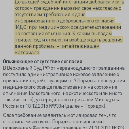
До высшей судебной инстанции добрался иск, в
котором гражданин выразил свое несогласие с
отсутствием требования к даче
информированного добровольного согласия
(ИДС) при медицинском освидетельствовании
на состояние опьянения. К каким выводам
пришел суд и стоило ли вообще ждать решения
данной проблемы – читайте в нашем
материале.
Опьяняющее отсутствие согласия
В Верховный Суд РФ от неравнодушного гражданина
поступило административное исковое заявление о
признании недействующим п. 7 Порядка проведения
медицинского освидетельствования на состояние
опьянения (алкогольного, наркотического или иного
токсического), утвержденного приказом Минздрава
России от 18.12.2015 №933н (далее – Порядок).
Свое требование заявитель мотивировал тем, что
оспариваемый пункт Порядка противоречит
положениям Федерального закона от 21.11.2011 №323