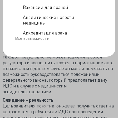
положений
закона об ИДС, поскольку в случае
Вакансии для врачей
отсутствия в подзаконном акте каких-либо
положений применяются непосредственно
нормы
Аналитические новости
федерального закона.
медицины
Аккредитация врача
Выводы суда фактически означают следующее: даже
Все возможности
если в Порядке и есть пробел, связанный с
получением ИДС, то это еще не означает
несоответствия норм федеральному закону. Суд как
таковой, безусловно, не может подменить собой
регулятора и восполнить пробел в нормативном акте,
в связи с чем в данном случае он мог лишь указать на
возможность руководствоваться положениями
федерального закона, который предполагает дачу
ИДС и в случае с медицинским
освидетельствованием.
Ожидание – реальность
Цель заявителя понятна: он желал получить ответ на
вопрос о том, требуется ли ИДС при проведении
медицинского освидетельствования на состояние