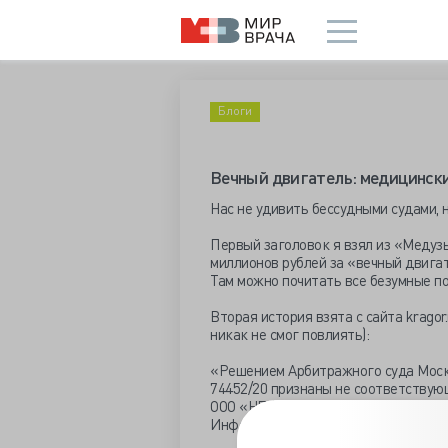
Блоги
Вечный двигатель: медицински
Нас не удивить бессудными судами, н
Первый заголовок я взял из «Медуз
миллионов рублей за «вечный двигат
Там можно почитать все безумные п
Вторая история взята с сайта kragor.
никак не смог повлиять):
«Решением Арбитражного суда Моско
74452/20 признаны не соответству
ООО «НПФ «МАТЕРИА МЕДИКА ХОЛДИН
Информационно-аналитического порта