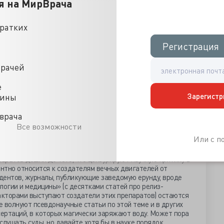
я на МирВрача
ые препараты» являются банальной гомеопатией, так как
е действующего вещества»;
сто очень дорогой сахар, который не может помочь в
кратких
никаким лечебным воздействием»;
Регистрация
Регистрация
 и ЭРГОФЕРОН».
врачей
«ЦЕНТР СОЦИАЛЬНЫХ ПРОЕКТОВ» возложена обязанность
публиковать данное опровержение».
е
Зарегистр
 постановляют, что вечные двигатели работают, гомеопатия
цины
о бесконечности. И, конечно, в судах побеждают те у кого
господа, это позор. И да, это снова и снова первая глава
врача
Все возможности
Или с 
ллегам, к научному сообществу.
аратов дошли до того, что цензурируют научную критику в
антно относится к создателям вечных двигателей от
дентов, журналы, публикующие заведомую ерунду, вроде
огии и медицины» (с десятками статей про релиз-
акторами выступают создатели этих препаратов) остаются
е волнуют псевдонаучные статьи по этой теме и в других
сертаций, в которых магически заряжают воду. Может пора
 слушать суды, но давайте хотя бы в науке порядок