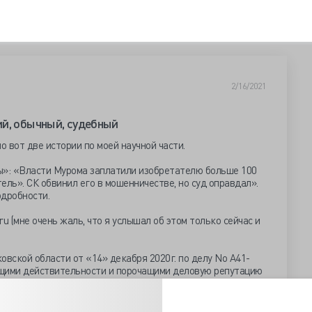
2/16/2021
й, обычный, судебный
о вот две истории по моей научной части.
ы»: «Власти Мурома заплатили изобретателю больше 100
ель». СК обвинил его в мошенничестве, но суд оправдал».
одробности.
ru (мне очень жаль, что я услышал об этом только сейчас и
вской области от «14» декабря 2020г. по делу No А41-
ющими действительности и порочащими деловую репутацию
Г» сведения, содержащиеся в статье на странице
ла Kragor <...>: