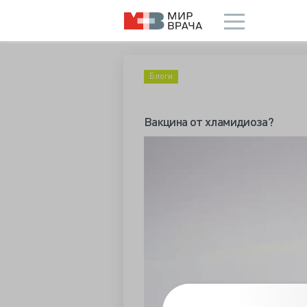
Блоги
Вакцина от хламидиоза?