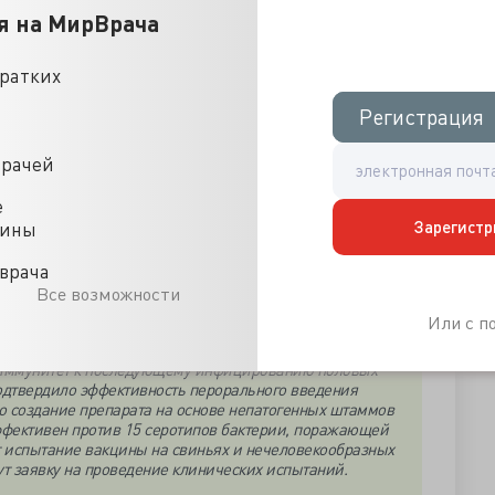
я на МирВрача
кратких
Регистрация
Регистрация
врачей
е
Зарегистр
цины
а в Сан-Антонио (США) получили пятилетний грант от
охранения США на проведение доклинических
врача
от хламидиоза — заболевания, вызываемого бактерией
Все возможности
щегося половым путем. Работая с хламидийной
Или с 
ли столкнулись с колонизацией бактериями
х. Введение через рот препарата, содержащего
 иммунитет к последующему инфицированию половых
подтвердило эффективность перорального введения
 создание препарата на основе непатогенных штаммов
эффективен против 15 серотипов бактерии, поражающей
т испытание вакцины на свиньях и нечеловекообразных
ут заявку на проведение клинических испытаний.