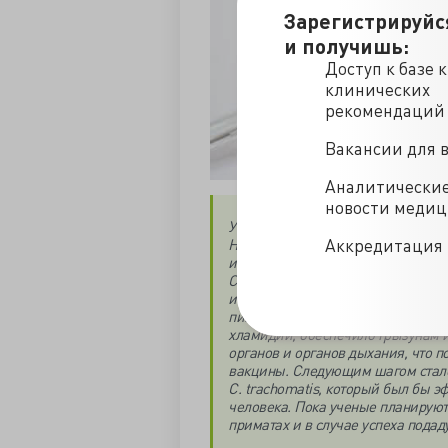
Зарегистрируйс
и получишь:
Доступ к базе 
клинических
рекомендаций
Вакансии для 
Аналитически
новости меди
Ученые из Техасского университет
Национальных институтов здраво
Аккредитация 
испытаний пероральной вакцины 
Chlamydia trachomatis и передаю
инфекцией у мышей, исследовате
пищеварительного тракта животны
хламидий, обеспечило грызунам
органов и органов дыхания, что 
вакцины. Следующим шагом стало
C. trachomatis, который был бы 
человека. Пока ученые планирую
приматах и в случае успеха подад