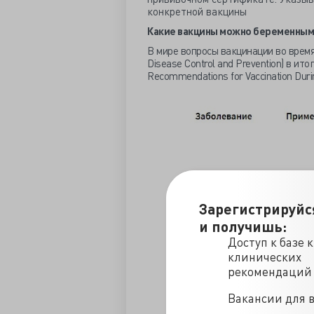
конкретной вакцины
Какие вакцины можно беременны
В мире вопросы вакцинации во время
Disease Control and Prevention) в ито
Recommendations for Vaccination Durin
Зарегистрируйс
и получишь:
Доступ к базе 
клинических
рекомендаций
Вакансии для 