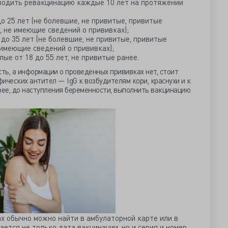
водить ревакцинацию каждые 10 лет на протяжении
о 25 лет (не болевшие, не привитые, привитые
, не имеющие сведений о прививках);
до 35 лет (не болевшие, не привитые, привитые
 имеющие сведений о прививках);
ые от 18 до 55 лет, не привитые ранее.
ь, а информации о проведенных прививках нет, стоит
ических антител — IgG к возбудителям кори, краснухи и к
рее, до наступления беременности, выполнить вакцинацию
х обычно можно найти в амбулаторной карте или в
ется не только дата вакцинации, но и серия и номер