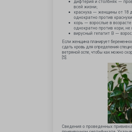
дифтерия и столбняк — про
всей жизни;
краснуха — женщины от 18 д
однократно против краснухи
корь — взрослые в возрасте 
однократно против кори, не
вирусный гепатит В — взросл
Если женщина планирует беременност
сдать кровь для определения специф
ветряной оспе, чтобы как можно ско
[5].
Сведения о проведенных прививка
прививочном сертификате. Указыва