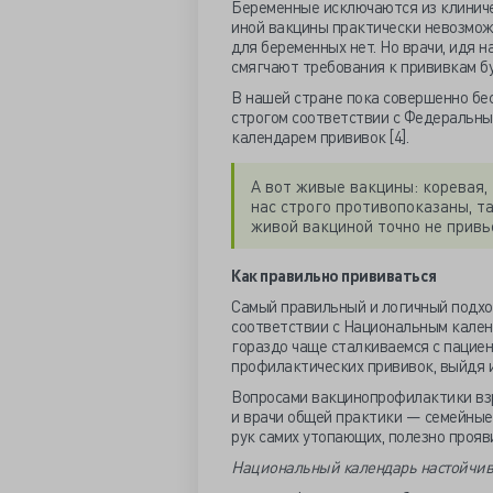
Беременные исключаются из клиниче
иной вакцины практически невозмож
для беременных нет. Но врачи, идя 
смягчают требования к прививкам б
В нашей стране пока совершенно бе
строгом соответствии с Федеральны
календарем прививок [4].
А вот живые вакцины: коревая,
нас строго противопоказаны, т
живой вакциной точно не привь
Как правильно прививаться
Самый правильный и логичный подх
соответствии с Национальным календ
гораздо чаще сталкиваемся с пацие
профилактических прививок, выйдя и
Вопросами вакцинопрофилактики вз
и врачи общей практики — семейные 
рук самих утопающих, полезно прояв
Национальный календарь настойчив