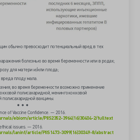
ин обычно превосходит потенциальный вред в тех
заражения болезнью во время беременности или в родах;
розу для матери и/или плода;
 вреда плоду мала.
жения, во время беременности возможно применение
кокковой полисахаридной, менингококковой
 полисахаридной вакцины.
nce of Vaccine Confidence. — 2016.
rnals/ebiom/article/PIIS2352-3964(16)30404-2/fulltext
ethical issues. — 2016.
rnals/laninf/article/PIIS1473-3099(16)30349-8/abstract