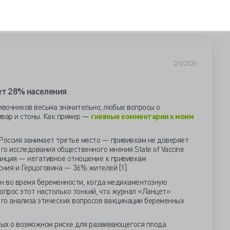
2/3/2025
ет 28% населения
ивочников весьма значительно, любые вопросы о
вар и стоны. Как пример —
гневные комментарии к моим
Россия занимает третье место — прививкам не доверяет
о исследования общественного мнения State of Vaccine
ранция — негативное отношение к прививкам
ния и Герцоговина — 36% жителей [1].
ин во время беременности, когда медикаментозную
опрос этот настолько тонкий, что журнал «Ланцет»
го анализа этических вопросов вакцинации беременных
ых о возможном риске для развивающегося плода.