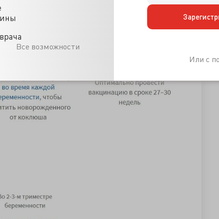
е
Зарегистр
цины
врача
Все возможности
Или с 