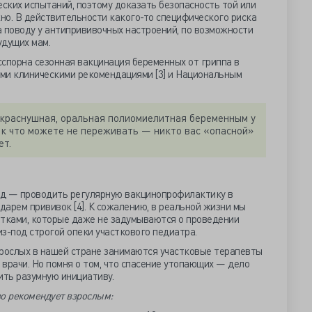
ских испытаний, поэтому доказать безопасность той или
но. В действительности какого-то специфического риска
на поводу у антипрививочных настроений, по возможности
удущих мам.
сспорна сезонная вакцинация беременных от гриппа в
ми клиническими рекомендациями [3] и Национальным
 краснушная, оральная полиомиелитная беременным у
ак что можете не переживать — никто вас «опасной»
ет.
од — проводить регулярную вакцинопрофилактику в
арем прививок [4]. К сожалению, в реальной жизни мы
нтками, которые даже не задумываются о проведении
з-под строгой опеки участкового педиатра.
рослых в нашей стране занимаются участковые терапевты
врачи. Но помня о том, что спасение утопающих — дело
ить разумную инициативу.
о рекомендует взрослым: