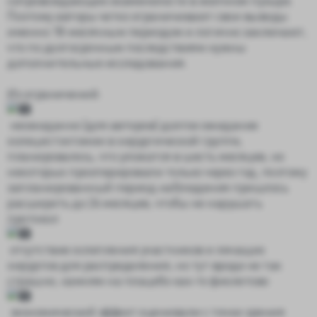
Поэтому авторы четко ограничивают свои выводы
именно 18-месячным периодом и логично заключают,
что по долгосрочным последствиям нужны
дополнительные исследования.
Из ограничений:
неожиданно (для авторов) долгое ожидание
холецистэктомии в хирургической группе,
планировалось, что уложатся в шесть месяцев, но
некоторых прооперировали только через год, поэтому
запланированный период наблюдения пришлось
расширить до 24 месяцев, чтобы не нарушать
протокол
отсутствие ослепления участников и лечащих
хирургов для распределения, но тут вроде не так
страшно, камням на плацебо как-то фиолетово
экономический эффект оценивали с точки зрения