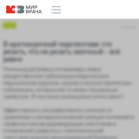
Блоги
2/29/2024
В краткосрочной перспективе что
резать, что не резать желчный - всё
равно
Поскольку регулярно отслеживаю новые
рождественские публикации в Британском
медицинском журнале, нахожу и вполне приличные
публикации, которые как-то мимо глаз раньше
пробегали. В том числе касающиеся лично меня )
Эффективность консервативного лечения по
сравнению с лапароскопической холецистэктомией в
профилактике рецидивирующих симптомов и
осложнений у взрослых с неосложненной
симптоматической желчнокаменной болезнью