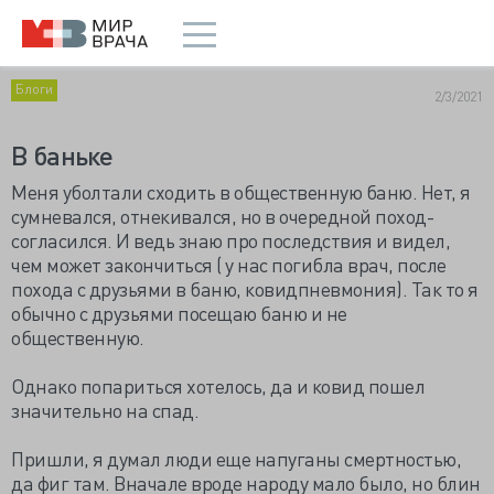
Блоги
2/3/2021
В баньке
Меня уболтали сходить в общественную баню. Нет
, я
сумневался, отнекивался, но в очередной поход-
согласился. И ведь знаю про последствия и видел,
чем может закончиться ( у нас погибла врач, после
похода с друзьями в баню, ковидпневмония). Так то я
обычно с друзьями посещаю баню и не
общественную.
Однако попариться хотелось, да и ковид пошел
значительно на спад.
Пришли, я думал люди еще напуганы смертностью,
да фиг там. Вначале вроде народу мало было, но блин