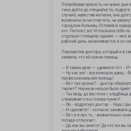
Попробовав присесть на чужие уши ещ
таки дойти до специалиста, подруга 
случаю), навестив могилки, она дол
возможности ни ответить, ни уверну
городских больниц. Отловив в коридо
его. Патолог, во! И показала себе н
отдельно стоящему зданию — мол, во
рабочий день заканчивается, и он сей
Перехватив доктора, который и в са
заявила, что ей нужна помощь.
-- В самом деле — удивился тот. - И
-- Ну как же! - воскликнула дама, -
профессиональная помощь!
-- Вот так срочно? - доктор обернул
терпит? Неужели нельзя было прийти
-- Так ведь до вас пока с кладбища 
отваливаются и голова пухнет!
-- Ой, - вздрогнул доктор. - Надо с
-- И сделайте! - согласно закивала д
-- Вот и я про то, - внимательно оки
попадя отпускает...
-- Да как вы смеете! Да что же вы за
людьми работаете!