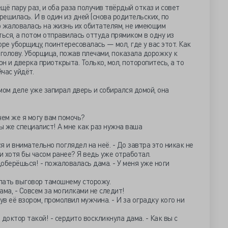
ё пару раз, и оба раза получив твёрдый отказ и совет
решилась. И в один из дней (снова родительских, по
го жаловалась на жизнь их обитателям, не имеющим
ться, а потом отправилась оттуда прямиком в одну из
ре уборщицу, поинтересовалась — мол, где у вас этот. Как
а голову. Уборщица, пожав плечами, показала дорожку к
н и дверка приоткрыта. Только, мол, поторопитесь, а то
час уйдёт.
мом деле уже запирал дверь и собирался домой, она
 чем же я могу вам помочь?
 Вы же специалист! А мне как раз нужна ваша
ся и внимательно поглядел на неё. - До завтра это никак не
 хотя бы часом ранее? Я ведь уже отработал.
доберёшься! - пожаловалась дама. - У меня уже ноги
делать выговор тамошнему сторожу.
ама, - Совсем за могилками не следит!
нув её взором, промолвил мужчина. - И за оградку кого ни
 доктор такой! - сердито воскликнула дама. - Как вы с