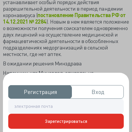
устанавливает особый порядок действия
разрешительной деятельности в период пандемии
коронавируса (
постановление Правительства РФ от
14.12.2021 № 2284
). Новым в нем является положение
о возможности получения соискателем одновременно
двух лицензий на осуществление медицинской и
фармацевтической деятельности в обособленных
подразделениях медорганизаций в сельской
местности, где нет аптек.
В ожидании решения Минздрава
Напомним, что Минздрав, опираясь на
постановление
№ 440, в 2020–2021 годах уже вводил
мораторий на получение сертификатов специалиста
Регистрация
Регистрация
Вход
Вход
и свидетельств об аккредитации. Кроме того,
регулятор установил условия допуска к
меддеятельности без документов (сертификата
специалиста или свидетельства об аккредитации
специалиста), а также продлил сроки их действия на
Зарегистрироваться
12 месяцев, если они истекли в 2020–2021 году. При
этом прохождение аккредитации специалиста было