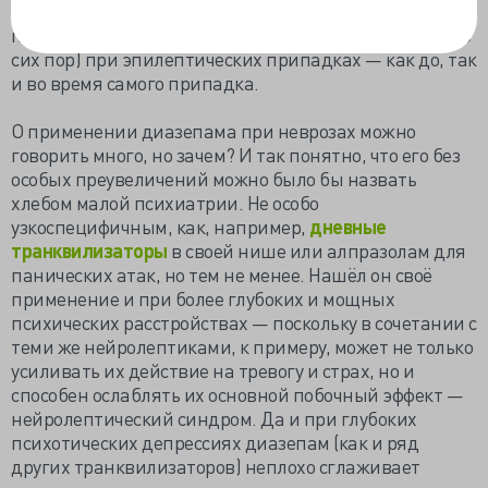
способность препарата расслаблять мышцы —
поэому его стали применять (и широко применяют до
сих пор) при эпилептических припадках — как до, так
и во время самого припадка.
О применении диазепама при неврозах можно
говорить много, но зачем? И так понятно, что его без
особых преувеличений можно было бы назвать
хлебом малой психиатрии. Не особо
узкоспецифичным, как, например,
дневные
транквилизаторы
в своей нише или алпразолам для
панических атак, но тем не менее. Нашёл он своё
применение и при более глубоких и мощных
психических расстройствах — поскольку в сочетании с
теми же нейролептиками, к примеру, может не только
усиливать их действие на тревогу и страх, но и
способен ослаблять их основной побочный эффект —
нейролептический синдром. Да и при глубоких
психотических депрессиях диазепам (как и ряд
других транквилизаторов) неплохо сглаживает