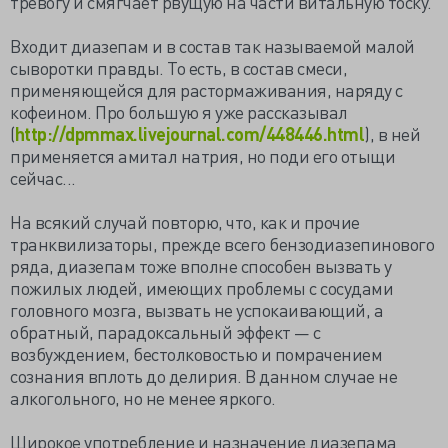
тревогу и смягчает рвущую на части витальную тоску.
Входит диазепам и в состав так называемой малой
сыворотки правды. То есть, в состав смеси,
применяющейся для растормаживания, наряду с
кофеином. Про большую я уже рассказывал
(
http://dpmmax.livejournal.com/448446.htm
l
), в ней
применяется амитал натрия, но поди его отыщи
сейчас...
На всякий случай повторю, что, как и прочие
транквилизаторы, прежде всего бензодиазепинового
ряда, диазепам тоже вполне способен вызвать у
пожилых людей, имеющих проблемы с сосудами
головного мозга, вызвать не успокаивающий, а
обратный, парадоксальный эффект — с
возбуждением, бестолковостью и помрачением
сознания вплоть до делирия. В данном случае не
алкогольного, но не менее яркого.
Широкое употребление и назначение диазепама