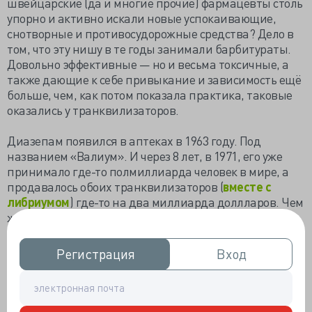
швейцарские (да и многие прочие) фармацевты столь
упорно и активно искали новые успокаивающие,
снотворные и противосудорожные средства? Дело в
том, что эту нишу в те годы занимали барбитураты.
Довольно эффективные — но и весьма токсичные, а
также дающие к себе привыкание и зависимость ещё
больше, чем, как потом показала практика, таковые
оказались у транквилизаторов.
Диазепам появился в аптеках в 1963 году. Под
названием «Валиум». И через 8 лет, в 1971, его уже
принимало где-то полмиллиарда человек в мире, а
продавалось обоих транквилизаторов (
вместе с
либриумом
) где-то на два миллиарда доллларов. Чем
же диазепам оказался столь хорош?
Прежде всего, внятным и быстро наступающим
Регистрация
Регистрация
Вход
Вход
противотревожным и успокаивающим эффектом.
Причём, противотревожное действие было более
заметным и выраженным, чем у элениума, что вышел
на рынок тремя годами ранее, а седативное — чуть