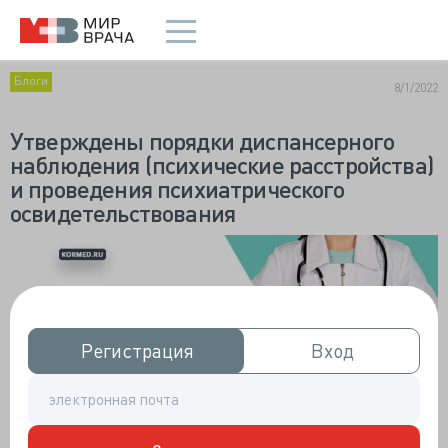
Блоги
8/1/2022
Утверждены порядки диспансерного
наблюдения (психические расстройства)
и проведения психиатрического
освидетельствования
Регистрация
Регистрация
Вход
Вход