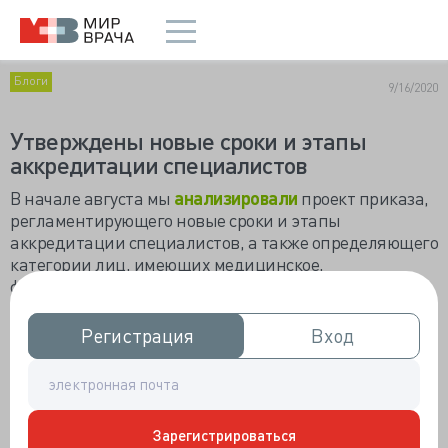
Блоги
9/16/2020
Утверждены новые сроки и этапы
аккредитации специалистов
В начале августа мы
анализировали
проект приказа
,
регламентирующего новые сроки и этапы
аккредитации специалистов, а также определяющего
категории лиц, имеющих медицинское,
фармацевтическое или иное образование и
подлежащих аккредитации специалистов. 7
сентября принятый приказ был
опубликован
и,
Регистрация
Регистрация
Вход
Вход
нужно отметить, он содержит существенные отличия
от текста проекта приказа.
Так, по проекту с 1 января 2020 г. аккредитацию
должны проходить лица, получившие после 1 января
Зарегистрироваться