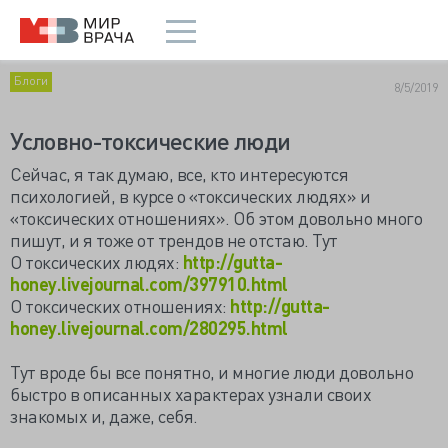
Блоги
8/5/2019
Условно-токсические люди
Сейчас, я так думаю, все, кто интересуются
психологией, в курсе о «токсических людях» и
«токсических отношениях». Об этом довольно много
пишут, и я тоже от трендов не отстаю.
Тут
О токсических людях:
http://gutta-
honey.livejournal.com/397910.html
О токсических отношениях:
http://gutta-
honey.livejournal.com/280295.html
Тут вроде бы все понятно, и многие люди довольно
быстро в описанных характерах узнали своих
знакомых и, даже, себя.