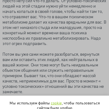
просто нету сил что-то делать. От условно-токсических
людей на этой стадии нужно уйти немедленно и
начать копаться в своей голове, чтобы найти там то,
что отравляет вас. Что-то в вашем психическом
метаболизме делает их качества вредными для вас. В
этом нет никакого стыда или малодушия, просто на
конкретный момент времени ваша психика
неспособна их правлиьно метаболизировать. Надо
этот огрех подправить.
Потом вы уже сами можете разобраться, вернуться
вам или оставить этих людей, как нейтральных в
вашей жизни. Они тоже могут быть неидеальным
объектом общения или служить неправильным
примером. Бывает так, что они обладают массой
качеств, неприемлимых для вас. Просто в момент «
условно токсических» отношений вы эти качества не
замечаете.
https://gutta-honey.livejournal.com/405340.html
Мы используем файлы
cookie
, чтобы пользоваться
сайтом было удобно