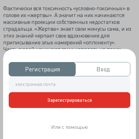
Фактически вся токсичность «условно-токсичных» в
голове их «жертвы». А значит на них начинаются
массивные проекции собственных недостатков
страдальца. «Жертва» знает свои минусы сама, и из
этих знаний черпает свое вдохновение для
приписывание злых намерений «оппоненту».
Часть людей начинают сами нападать на таких
«идеальных», обвиняя их в грехах. Т.е. говорят,
смотри, ты же «сам такой». Какой такой? Такой, как
Регистрация
Регистрация
Вход
Вход
сама «жертва».
Например, начальник тратит громадные усилия для
поиска у своих подчиненных лени, неумении
планировать свой день и безолаберности. Откуда он
Зарегистрироваться
взял это? Подчиненные в таких организациях
нередко нормально работают. Конечно, с ошибками,
как, вообще, все люди. Но, субъективно и
подсознательно для начальника, лучше чем он сам.
Или с помощью
Ему все больше хочется отбить атаку их
превосходства и он все больше пытается задавить