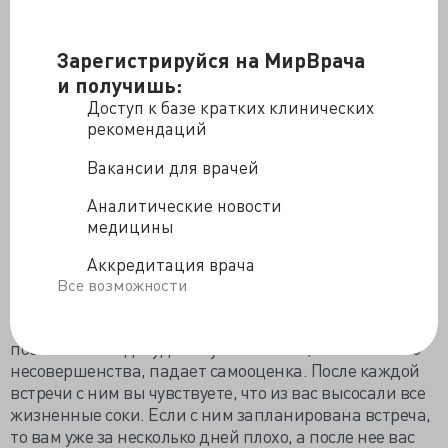
их.
Зарегистрируйся на МирВрача
Работники тоже могут проецировать на начальника
и получишь:
свои проблемы. Смотри-ка, какой идиот, а начальник.
А что же я? Что с моей карьерой? В ответ они
Доступ к базе кратких клинических
начинают войну против шефа, чтобы доказать ему,
рекомендаций
что они умнее его, продемонстрировать его
Вакансии для врачей
некомпетентность.
Аналитические новости
Обе стороны могут быть вполне неплохими людьми,
медицины
но в месте они друг для друга токсичны.
Однако, настоящая токсичность обычно вялотекуща.
Аккредитация врача
С вами рядом просто отличный человек, и вы
Все возможности
пытаетесь следовать его примеру, брать советы у
него. Через какое-то время у вас возникает
постоянное подспудное чувство вины, собственного
несовершенства, падает самооценка. После каждой
встречи с ним вы чувствуете, что из вас высосали все
жизненные соки. Если с ним запланирована встреча,
то вам уже за несколько дней плохо, а после нее вас