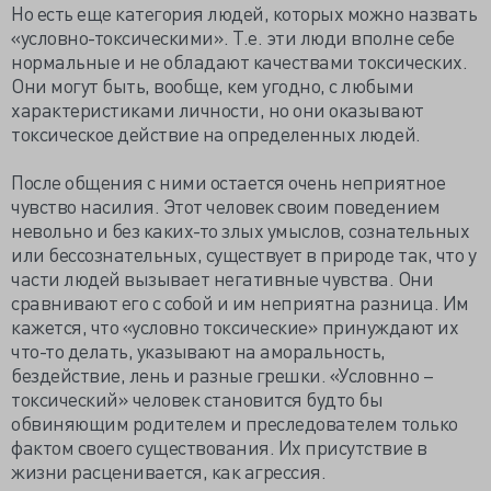
Но есть еще категория людей, которых можно назвать
«условно-токсическими». Т.е. эти люди вполне себе
нормальные и не обладают качествами токсических.
Они могут быть, вообще, кем угодно, с любыми
характеристиками личности, но они оказывают
токсическое действие на определенных людей.
После общения с ними остается очень неприятное
чувство насилия. Этот человек своим поведением
невольно и без каких-то злых умыслов, сознательных
или бессознательных, существует в природе так, что у
части людей вызывает негативные чувства. Они
сравнивают его с собой и им неприятна разница. Им
кажется, что «условно токсические» принуждают их
что-то делать, указывают на аморальность,
бездействие, лень и разные грешки. «Условнно –
токсический» человек становится будто бы
обвиняющим родителем и преследователем только
фактом своего существования. Их присутствие в
жизни расценивается, как агрессия.