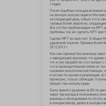
стадии.
После подобных походов вспомнил п
на заочную консультацию в Московс
на следующий день, а было это в са
тазовых болей, вероятно, следующие
Все это без проблем видно на МРТ о
проблемы так же сделать МРТ крест
Сделал МРТ за свой счет. В общем М
удаленной опухоли. Причина болей 
30.12.2013 г.
Кое-как пережил бесконечные новог
к заведующей, высказал, что думаю 
что я уже проработал этот вопрос с 
что в законодательном плане не так
оказания онкологической помощи», 
и четкие по срокам и реализации, е
прописано, только соблюдай. Получи
прошел там консультации.
Было принято решение на ВК по дин
через три месяца в поликлинике онк
анализы и обследования по cito (по 
в онкодиспансер, далее в онкодиспа