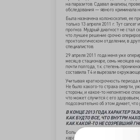
на паразитов. Сдавал анализы, пров
обследования — явного криминала н
Была назначена колоноскопия, ее пр
только 13 апреля 2011 г. Тут cance
прогноз. Мудрый диагност не стал ск
что лучшее решение срочно опериров
проктологическом отделении, в други
специалистов.
29 апреля 2011 года меня уже опери
месяц в стационаре, семь месяцев н
почти полгода, т.к. степень проник
составила Т4 и вырезали окружающе
Учитывая краткосрочность периода м
Не было какого-то страха смерти, у
стороны, и какое-то непонятное спок
что может случится с его здоровьем,
подсознательно об этом думает, что 
В КОНЦЕ 2013 ГОДА ХАРАКТЕР Т
КАК БУДТО ВСЕ, ЧТО ВНУТРИ НАХ
КАК КАКОЙ-ТО НЕ СОЗРЕВШИЙ ГН
Боль появилась после операции, боль
характер ее стал меняться от остро