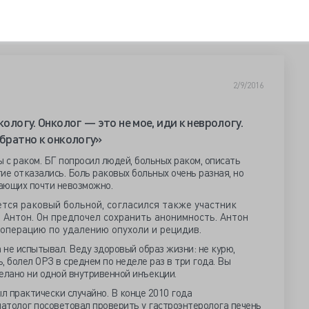
2/9/2016
кологу. Онколог — это не мое, иди к неврологу.
обратно к онкологу»
с раком. БГ попросил людей, больных раком, описать
ие отказались. Боль раковых больных очень разная, но
ающих почти невозможно.
ется раковый больной, согласился также участник
 Антон. Он предпочел сохранить анонимность. Антон
 операцию по удалению опухоли и рецидив.
не испытывал. Веду здоровый образ жизни: не курю,
, болел ОРЗ в среднем по неделе раз в три года. Вы
делано ни одной внутривенной инъекции.
 практически случайно. В конце 2010 года
атолог посоветовал проверить у гастроэнтеролога печень