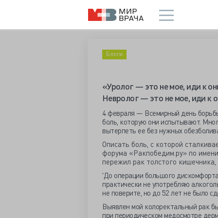
Блоги
«Уролог — это не мое, иди к он
Невролог — это не мое, иди к 
4 февраля — Всемирный день борьбы 
боль, которую они испытывают. Мног
вытерпеть ее без нужных обезболив
Описать боль, с которой сталкива
форума «Ракпобедим.ру» по имени
пережил рак толстого кишечника,
'До операции большого дискомфорта 
практически не употребляю алкоголь
не поверите, но до 52 лет не было с
Выявлен мой колоректальный рак был
при периодическом медосмотре дерм