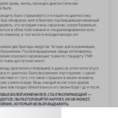
еряли кровь, желчь, проходил диагностические
е было.
оходить было страшновато, и я пошел на диагностику
r и был обнаружен, взята биопсия, подтвердившая неважный
рывать, что ситуация очень серьезная, сказал буквально,
аться в областной клинике в специализированном коло-
х клиниках, в том числе в онкодиспансере нет
ровали две бригады хирургов. Четыре дня в реанимации,
а больничном. Послеоперационные свищи затягивались
новения опухоли в окружающие ткани по стандарту TNM
й ткани достаточно много.
ежду диагнозом и операцией, я даже не успел испугаться.
жаса от диагноза. Было внутреннее опустошение, с одной
ойствие от того, что самое страшное в жизни человека,
 уже у меня позади. Ведь каждый из нас пока здоров,
рано или поздно обязательно в его жизни будет до и после.
АЗОВЫХ БОЛЕЙ ИЗМЕНИЛСЯ, СТАЛ РАСПИРАЮЩИЙ —
ОДИТСЯ, ПЫТАЕТСЯ ВЫЙТИ НАРУЖУ, НО НЕ МОЖЕТ,
ОЙНИК, КОТОРЫЙ НЕЛЬЗЯ ВЫДАВИТЬ.
, как от травмы острая. По мере затягивания и зарастания
й до тянущей на месте срастания мышц на поверхности