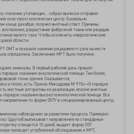
ро спасение утопающих… собрал выписки отправил
кий коло-проктологических центр. Буквально
мом конце декабря, получил внятный ответ. Причины
: воспаление, разрастание фиброзной ткани или рецидив.
рганов малого таза. Чтобы исключить неврологические
цовой области.
РТ ОМТ и показало наличие рецидивного узла на месте
была определена. Заключение МРТ было получено
одние каникулы. В первый рабочий день пришел
о порядке оказания онкологической помощи. Тем более,
правовой точки зрения. Оказывается,
 все и плохо, есть Приказ Минздрава № 915н «О порядке
есть местные алгоритмы ее реализации, вполне внятные
сть порядок оказания высокотехнологической помощи. Все
л направление по форме 057У в специализированный центр,
амичному наблюдению за развитием процесса. Примерно
олог (другой) выписывает направления на стандарные
алгоритму отводится 10 дней), выдает форму 057
нсере проводят углубленной обследование и МРТ,