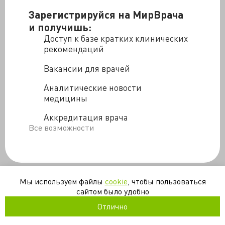
Зарегистрируйся на МирВрача
и получишь:
Доступ к базе кратких клинических
рекомендаций
Вакансии для врачей
Аналитические новости
медицины
Аккредитация врача
Все возможности
Хирургическая операция в разгаре. В операционной,
Мы используем файлы
cookie
, чтобы пользоваться
где борются за жизнь господина Мийамуры, может
сайтом было удобно
случиться всякое. Что же ждет молодого интерна и
Отлично
бывалого кардиохирурга? Читайте в новой главе