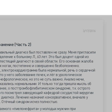
3/17/2016
анение (Часть 2)
авильный диагноз был поставлен не сразу. Меня пригласили
еление к больному Л., 63 лет. Это был доцент одной из
лестящий диагност в своей области. Его основная жалоба
х ногах, постепенно и совершенно безболезненно.
, электрокардиограмма была нормальной, речь о сердечной
то у него заболевание почек, и лёг в урологическое
нефрологическое, но это не суть важно. Анализ мочи,
казались нормальными. И только тогда пришла мысль об
нее, о посттромбофлебитическом синдроме, т.к. острого
ного посмотрел заведующий кафедрой сосудистой хирургии
 диагноз. Лечение назначил консервативное, вначале у
. Отёчный синдром исчез полностью.
ваемого «пиелонефрита» у молодых мужчин при