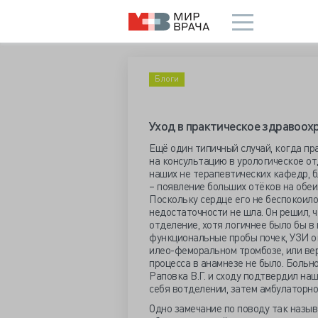
Блоги
Уход в практическое здравоохр
Ещё один типичный случай, когда пр
на консультацию в урологическое отд
наших не терапевтических кафедр, б
– появление больших отёков на обеи
Поскольку сердце его не беспокоило
недостаточности не шла. Он решил, ч
отделение, хотя логичнее было бы в 
функциональные пробы почек, УЗИ о
илео-феморальном тромбозе, или вер
процесса в анамнезе не было. Боль
Раповка В.Г. и сходу подтвердил наш
себя вотделении, затем амбулаторно
Одно замечание по поводу так назы