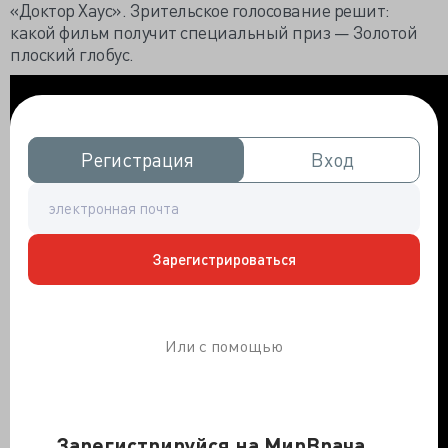
«Доктор Хаус». Зрительское голосование решит:
какой фильм получит специальный приз — Золотой
плоский глобус.
Регистрация
Регистрация
Вход
Вход
Зарегистрироваться
Или с помощью
Зарегистрируйся на МирВрача