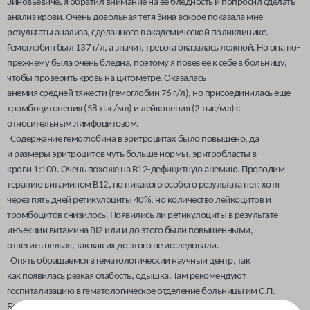
Зиновьевиче, я обратил внимание на ее бледность и попросил сделать
анализ крови. Очень довольная тетя Зина вскоре показала мне
результаты анализа, сделанного в академической поликлинике.
Гемоглобин был 137 г/л, а значит, тревога оказалась ложной. Но она по-
прежнему была очень бледна, поэтому я повез ее к себе в больницу,
чтобы проверить кровь на цитометре. Оказалась
анемия средней тяжести (гемоглобин 76 г/л), но присоединилась еще
тромбоцитопения (58 тыс/мл) и лейкопения (2 тыс/мл) с
относительным лимфоцитозом.
Содержание гемоглобина в эритроцитах было повышено, да
и размеры эритроцитов чуть больше нормы, эритробласты в
крови
1:100.
Очень похоже на В12-дефицитную анемию. Проводим
тера
пию витамином В12, но никакого особого результата нет: хотя
через пять дней ретикулоциты 40%, но количество лейкоцитов и
тромбоцитов снизилось. Появились ли ретикулоциты в результате
инъекции витамина ВІ2 или и до этого были повышенными,
ответить нельзя, так как их до этого не исследовали.
Опять обращаемся в гематологическии научныи центр, так
как появилась резкая слабость, одышка. Там рекомендуют
госпитализацию в гематологическое отделение больницы им С.П.
Боткина. Когда она туда поступила, гемоглобин был 68 г/л. Ей сделали