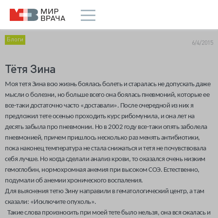
Блоги
6/4/2015
Тётя Зина
Моя тетя Зина всю жизнь боялась болеть и старалась не допускать даже
мысли о болезни, но больше всего она боялась пневмоний, ко
торые ее
все-таки достаточно часто
«
доставали
».
После очередной
из них я
предложил тете осенью проходить курс рибомунила, и она лет на
десять забыла про пневмонии. Но в 2002 году все-таки опять заболела
пневмонией, причем пришлось несколько раз менять антибиотики,
пока наконец температура не стала снижаться и тетя не почувствовала
себя лучше. Но когда сделали анализ крови, то оказался очень низким
гемоглобин, нормохромная анемия при высоком СОЭ. Естественно,
подумали об анемии хронического воспаления.
Для выяснения тетю Зину направили в гематологический центр, а там
сказали: «Исключите опухоль».
Такие слова произносить при моей тете было нельзя, она вся сжалась и