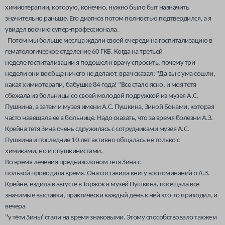
химиотерапии, которую, конечно, нужно было быт назначить
значительно раньше. Его диагноз потом полностью подтвердился, а я
увидел воочию супер-профессионала.
Потом мы больше месяца ждали своей очереди на госпитализацию в
гематологическое отделение 60 ГКБ. Когда на третьей
неделе госпитализации я подошел к врачу спросить, почему три
недели они вообще ничего не делают, врач сказал: "Да вы с ума сошли,
какая химиотерапи, бабушке 84 года! "Все стало ясно, и моя тетя
сбежала из больницы со своей молодой подружкой из музея А.С.
Пушкина, а затем и музея имени А.С. Пушкина, Зиной Бонами, которая
часто навещала ее в больнице. Надо сказать, что за время болезни А.З.
Крейна тетя Зина очень сдружилась с сотрудниками музея А.С.
Пушкина и последние 10 лет активно общалась не только с
химиками, но и с пушкинистами.
Во время лечения преднизолоном тетя Зина с
пользой проводила время. Она составила книгу воспоминаний о А.З.
Крейне, ездила в августе в Торжок в музей Пушкина, посещала все
значимые выставки, практически каждый день к ней кто-то приходил, и
вечера
"у тёти Зины"стали на время знаковыми. Этому способствовало так
же и