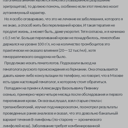
патогенеза анемии является гемолиз (повышенное разрушение
эритроцитов), то должно помочь, особенно если этот гемолиз носит
аутоиммунный характер.
Но я особо оговариваю, что это не лечение ее заболевания, которого я
не знаю, а способ жить без переливаний крови, И такая терапия
не
продлит жизнь, а может быть, даже укоротит. Тетя согласна,
и я начинаю
с 0,5 мг/кг. Больше переливаний крови не понадобилось, гемоглобин
держался на уровне 100 г/л, но на количество тромбоцитов это
практически не оказало влияния (20—12 тыс/мл), хотя
геморрагического синдрома не было.
Продолжаю искать гематологов. Подсказали выход на
гематолога русского происхождения из Германии. Она отказывается
давать какие-либо консультации по телефону, но говорит, что в Москве
есть один настоящий гематолог, к которому стоит обратиться.
Попадаем на прием к Александру Васильевичу Пивнику
осенью, примерно через четыре месяца после обследования и первого
переливания крови. Он все выслушал, взял старые стекла с
трепанобиопсией, изучил под микроскопом, посмотрел результаты
проведенных ранее анализов и сказал, что это довольно банальньій
вариант течения В-лимфомы (по-старому — хронического
лимфолей коза). Заболевание требует комбинированной