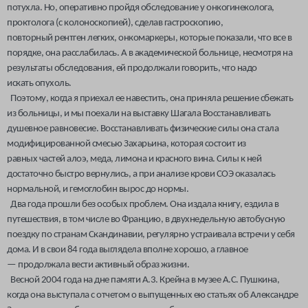
потухла. Но, оперативно пройдя обследование у онкогинеколога,
проктолога (с колоноскопией), сделав гастроскопию,
повторный рентген легких, онкомаркеры, которые показали, что все в
порядке, она расслабилась. А в академической больнице, несмотря на
результаты обследования, ей продолжали говорить, что надо
искать опухоль.
Поэтому, когда я приехал ее навестить, она приняла решение сбежать
из больницы, и мы поехали на выставку Шагала Восстанавливать
душевное равновесие. Восстанавливать физические силы она стала
модифицированной смесью Захарьина, которая состоит из
равных частей алоэ, меда, лимона и красного вина. Силы к ней
достаточно быстро вернулись, а при анализе крови СОЭ оказалась
нормальной, и гемоглобин вырос до нормы.
Два года прошли без особых проблем. Она издала книгу, ездила в
путешествия, в том числе во Францию, в двухнедельную автобусную
поездку по странам Скандинавии, регулярно устраивала встречи у себя
дома. И в свои 84 года выглядела вполне хорошо, а главное
— продолжала вести активный образ жизни.
Весной 2004 года на дне памяти А.3. Крейна в музее А.С. Пушкина,
когда она выступала с отчетом о выпущенных ею статьях об Александре