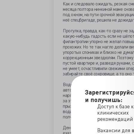
Как и следовало ожидать, резкая см
месяца полтора нинкиной маме снов
под окном, на пути срочной эвакуаци
неё спецбригаде, решила не дожидат
Прогулка, правда, как-то сразу не з
какую-нибудь гадость если не шёпот
филантропии упорно не желал повыш
прохожих. Но те так нагло делали ви
упоротых слонихах и близко не думал
коррекционным звездюлям. Поэтому 
пустой квартире и, разведя руками, 
не умеет, осчастливили свежими оп
забирайте своё сокровище, а то оно 
Водитель барбухайки опоздал минут
автостанции, Нинка, то ли устав бег
Зарегистрируйс
наряд ППС, вызванный на подмогу п
и получишь:
за это! - поняла, что пора сматыват
прыжка «Богданчик». И, сказав пар
Доступ к базе 
водителю — гони, мол. Тот перечить 
клинических
полчаса раньше установленного рас
рекомендаций
Денис Анатольевич. Покачав голово
Вакансии для 
ехать следом или обождать? Начальс