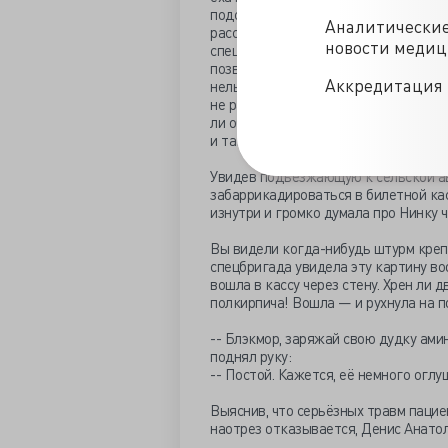
подстанцию. Правда, ненадолго: уже
Аналитически
расстроенный участковый полицейски
новости меди
спецбригада приехала и забрала это
позвонит начальству и выбьет из не
Аккредитация 
нельзя так терроризировать вверенн
не разрешалось... тут диспетчер не 
ли об оттоптанном мужском достоинс
и так понятно.
Увидев подъезжающую к сельской ав
забаррикадироваться в билетной кас
изнутри и громко думала про Нинку 
Вы видели когда-нибудь штурм креп
спецбригада увидела эту картину воо
вошла в кассу через стену. Хрен ли
полкирпича! Вошла — и рухнула на п
-- Блэкмор, заряжай свою дудку ами
поднял руку:
-- Постой. Кажется, её немного оглу
Выяснив, что серьёзных травм пацие
наотрез отказывается, Денис Анато