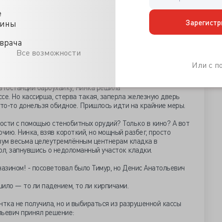
 через час или полтора диспетчеру позвонил вконец
е
й из пригородного посёлка и потребовал, чтобы
Зарегистр
цины
т рехнувшийся бронепоезд. Иначе он вот прямо сейчас
го разрешение открыть огонь на поражение. Поскольку
врача
ых его заботам граждан посёлка. И уж тем более никому
расслышал: то ли речь шла об ущемлённом человеческом, то
Все возможности
тве — связь стала барахлить. Но что вызов срочный, было
Или с 
тостанции барбухайку, Нинка решила
се. Но кассирша, стерва такая, заперла железную дверь
что-то донельзя обидное. Пришлось идти на крайние меры.
ости с помощью стенобитных орудий? Только в кино? А вот
чию. Нинка, взяв короткий, но мощный разбег, просто
 двум весьма целеутремлённым центнерам кладка в
ол, запнувшись о недоломанный участок кладки.
назином! - посоветовал было Тимур, но Денис Анатольевич
шило — то ли падением, то ли кирпичами.
нтка не получила, но и выбираться из разрушенной кассы
льевич принял решение: