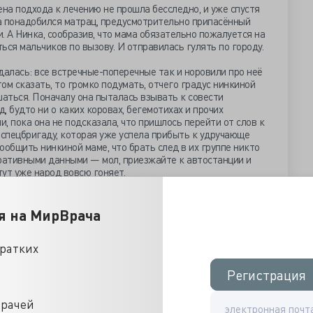
ена подхода к лечению не прошла бесследно, и уже спустя
а понадобился матрац, предусмотрительно припасённый
и. А Нинка, сообразив, что мама обязательно пожалуется на
ься мальчиков по вызову. И отправилась гулять по городу.
адалась: все встречные-поперечные так и норовили про неё
ом сказать, то громко подумать, отчего градус нинкиной
аться. Поначалу она пыталась взывать к совести
д, будто ни о каких коровах, бегемотихах и прочих
и, пока она не подсказала, что пришлось перейти от слов к
спецбригаду, которая уже успела прибыть к удручающе
сообщить нинкиной маме, что брать след в их группе никто
еративными данными — мол, приезжайте к автостанции и
тут уже народ вовсю гоняет.
 на пять: как доложил Денису Анатольевичу охранник
ать за шустрыми горожанами, то ли приметив на горизонте
я на МирВрача
олучившей смачного леща охраной — ну не стрелять же её
ь удочки. И быстренько погрузилась в крякнувший от такого
у ласковых спешно покинувшим автобус пассажирам, велела
кратких
не посмел, и автобус взял курс на пригород почти на
писанием времени.
Регистрация
Регистрация
й, позвонил старшему врачу «Скорой» и поинтересовался —
врачей
тво велело ждать, и спецбригада вернулась на