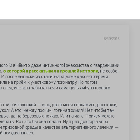
8/30/2016
ного (и в чём-то даже интимного) знакомства с гвардейцами
а,
о которой я рассказывал в прошлой истории
, не особо-
 И после выписки из стационара даже какое-то время
ила на приём к участковому психиатру. Но потом
 а следом стала забываться и сама цель амбулаторного
этой обязаловкой — ишь, раз в месяц покажись, расскажи,
 укол! А это, между прочим, голимая химия! Нет чтобы там
вые, да на берёзовых почках. Или на чаге. Причём можно
елать. Вот это бы она поняла. Ну а раз доктор в упор
й природной среды в качестве альтернативного лечения —
ой психдиспансер.