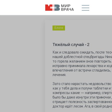
Блоги
Тяжёлый случай - 2
Как и следовало ожидать, после тес
нашей доблестной спецбригады Нин
то горела желанием оное повторить.
исправно принимала лекарства и ход
впечатления от встречи сгладились,
лечения.
Зато стало нарастать недовольство 
как у тебя дела и получи таблетки и
компрессы какие — например, спирто
было бы даже изнутри эти примочки д
отрицает полезность заспиртованно
доктор идёт лесом. Ага, в свой родн