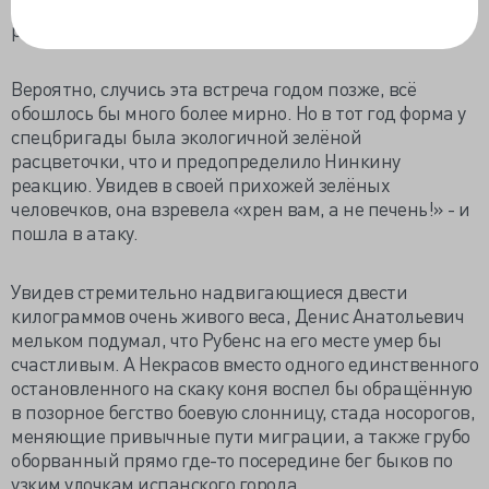
способом — через окно, на предусмотрительно
расстеленные матрасы...
Вероятно, случись эта встреча годом позже, всё
обошлось бы много более мирно. Но в тот год форма у
спецбригады была экологичной зелёной
расцветочки, что и предопределило Нинкину
реакцию. Увидев в своей прихожей зелёных
человечков, она взревела «хрен вам, а не печень!» - и
пошла в атаку.
Увидев стремительно надвигающиеся двести
килограммов очень живого веса, Денис Анатольевич
мельком подумал, что Рубенс на его месте умер бы
счастливым. А Некрасов вместо одного единственного
остановленного на скаку коня воспел бы обращённую
в позорное бегство боевую слонницу, стада носорогов,
меняющие привычные пути миграции, а также грубо
оборванный прямо где-то посередине бег быков по
узким улочкам испанского города.