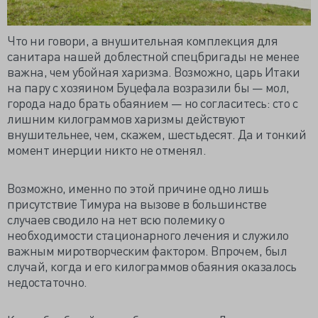
Что ни говори, а внушительная комплекция для
санитара нашей доблестной спецбригады не менее
важна, чем убойная харизма. Возможно, царь Итаки
на пару с хозяином Буцефала возразили бы — мол,
города надо брать обаянием — но согласитесь: сто с
лишним килограммов харизмы действуют
внушительнее, чем, скажем, шестьдесят. Да и тонкий
момент инерции никто не отменял.
Возможно, именно по этой причине одно лишь
присутствие Тимура на вызове в большинстве
случаев сводило на нет всю полемику о
необходимости стационарного лечения и служило
важным миротворческим фактором. Впрочем, был
случай, когда и его килограммов обаяния оказалось
недостаточно.