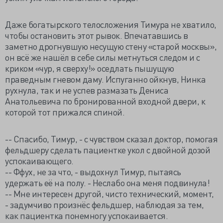
Даже богатырского телосложения Тимура не хватило,
чтобы остановить этот рывок. Впечатавшись в
заметно дрогнувшую несущую стену «старой москвы»,
он всё же нашёл в себе силы метнуться следом и с
криком «чур, я сверху!» оседлать пышущую
праведным гневом даму. Испуганно ойкнув, Нинка
рухнула, так и не успев размазать Дениса
Анатольевича по бронированной входной двери, к
которой тот прижался спиной.
-- Спасибо, Тимур, - с чувством сказал доктор, помогая
фельдшеру сделать пациентке укол с двойной дозой
успокаивающего.
-- Ффух, не за что, - выдохнул Тимур, пытаясь
удержать её на полу. - Неслабо она меня подвинула!
-- Мне интересен другой, чисто технический, момент,
- задумчиво произнёс фельдшер, наблюдая за тем,
как пациентка понемногу успокаивается.