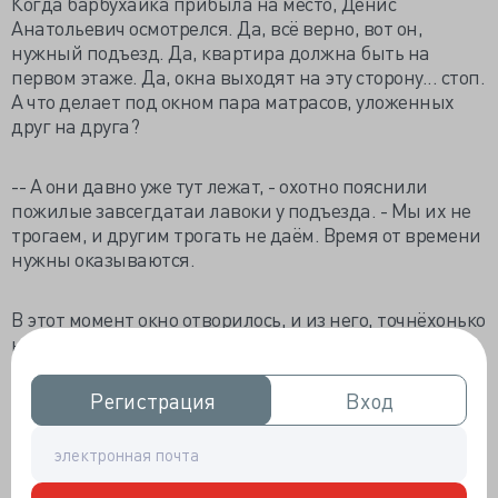
Когда барбухайка прибыла на место, Денис
Анатольевич осмотрелся. Да, всё верно, вот он,
нужный подъезд. Да, квартира должна быть на
первом этаже. Да, окна выходят на эту сторону... стоп.
А что делает под окном пара матрасов, уложенных
друг на друга?
-- А они давно уже тут лежат, - охотно пояснили
пожилые завсегдатаи лавоки у подъезда. - Мы их не
трогаем, и другим трогать не даём. Время от времени
нужны оказываются.
В этот момент окно отворилось, и из него, точнёхонько
на матрасы пятой точкой, катапультировалась
шустрая бабулька. Охнув, она потёрла поясницу и
бойко зашкандыбала в сторону честной компании.
Регистрация
Регистрация
Вход
Вход
-- Приехали? - осведомилась она у Дениса
Анатольевича. - Забирайте мою Нинку. Опять озорует