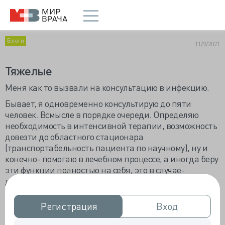
Блоги
11/9/2021
Тяжелые
Меня как то вызвали на консультацию в инфекцию.
Бывает, я одновременно консультирую до пяти
человек. Всмысле в порядке очереди. Определяю
необходимость в интенсивной терапии, возможность
довезти до областного стационара
(транспортабельность пациента по научному), ну и
конечно- помогаю в лечебном процессе, а иногда беру
эти функции полностью на себя, это в случае-
декомпенсации витальных функций.
Вот однажды меня вызвали, двоих я глянул, у обоих
Регистрация
Регистрация
Вход
Вход
ковид пневмонии, оба на кислороде, тяжелые, но
транспортабельные. А вот третий...