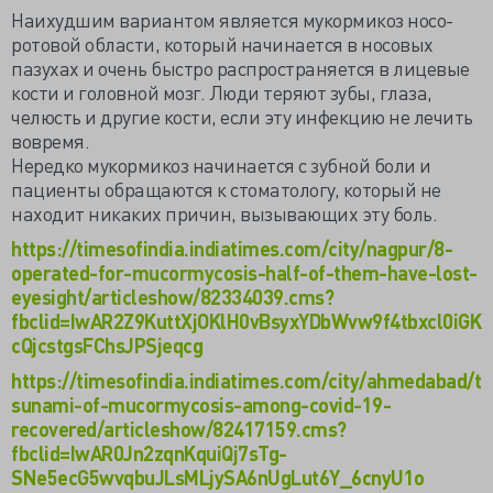
Наихудшим вариантом является мукормикоз носо-
ротовой области, который начинается в носовых
пазухах и очень быстро распространяется в лицевые
кости и головной мозг. Люди теряют зубы, глаза,
челюсть и другие кости, если эту инфекцию не лечить
вовремя.
Нередко мукормикоз начинается с зубной боли и
пациенты обращаются к стоматологу, который не
находит никаких причин, вызывающих эту боль.
https://timesofindia.indiatimes.com/city/nagpur/8-
operated-for-mucormycosis-half-of-them-have-lost-
eyesight/articleshow/82334039.cms?
fbclid=IwAR2Z9KuttXjOKlH0vBsyxYDbWvw9f4tbxcl0iGK
cQjcstgsFChsJPSjeqcg
https://timesofindia.indiatimes.com/city/ahmedabad/t
sunami-of-mucormycosis-among-covid-19-
recovered/articleshow/82417159.cms?
fbclid=IwAR0Jn2zqnKquiQj7sTg-
SNe5ecG5wvqbuJLsMLjySA6nUgLut6Y_6cnyU1o