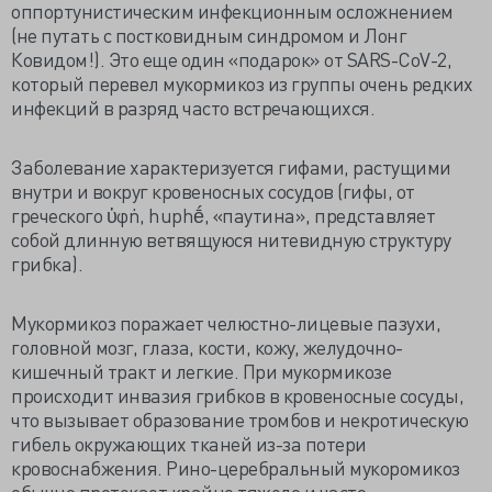
оппортунистическим инфекционным осложнением
(не путать с постковидным синдромом и Лонг
Ковидом!). Это еще один «подарок» от SARS-CoV-2,
который перевел мукормикоз из группы очень редких
инфекций в разряд часто встречающихся.
Заболевание характеризуется гифами, растущими
внутри и вокруг кровеносных сосудов (гифы, от
греческого ὑφή, huphḗ, «паутина», представляет
собой длинную ветвящуюся нитевидную структуру
грибка).
Мукормикоз поражает челюстно-лицевые пазухи,
головной мозг, глаза, кости, кожу, желудочно-
кишечный тракт и легкие. При мукормикозе
происходит инвазия грибков в кровеносные сосуды,
что вызывает образование тромбов и некротическую
гибель окружающих тканей из-за потери
кровоснабжения. Рино-церебральный мукоромикоз
обычно протекает крайне тяжело и часто