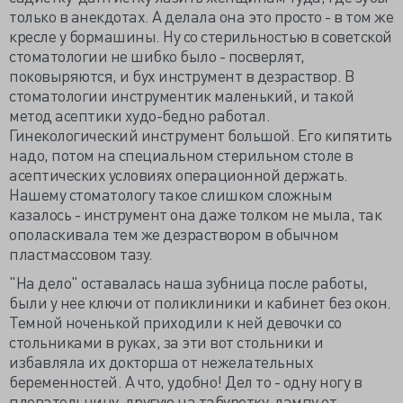
только в анекдотах. А делала она это просто - в том же
кресле у бормашины. Ну со стерильностью в советской
стоматологии не шибко было - посверлят,
поковыряются, и бух инструмент в дезраствор. В
стоматологии инструментик маленький, и такой
метод асептики худо-бедно работал.
Гинекологический инструмент большой. Его кипятить
надо, потом на специальном стерильном столе в
асептических условиях операционной держать.
Нашему стоматологу такое слишком сложным
казалось - инструмент она даже толком не мыла, так
ополаскивала тем же дезраствором в обычном
пластмассовом тазу.
"На дело" оставалась наша зубница после работы,
были у нее ключи от поликлиники и кабинет без окон.
Темной ноченькой приходили к ней девочки со
стольниками в руках, за эти вот стольники и
избавляла их докторша от нежелательных
беременностей. А что, удобно! Дел то - одну ногу в
плевательницу, другую на табуретку, лампу от