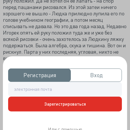
руку положил. Да не хотел он ее лапать - на спор
перед пацанами рисовался. Из этой затеи ничего
хорошего не вышло - Людка прилюдно лупила его по
голове учебником географии, а потом месяц
списывать не давала. Но это два года назад. Недавно
Игорек опять ей руку положил туда же и уже без
всякой рисовки - очень захотелось за Людкину ляжку
подержаться. Была алгебра, скука и тишина. Вот он и
рискнул. Парта у них последняя, угловая, никто не
видит. Он чувствовал, что на этот раз Людка
скандала не поднимет, но ожидал, что его руку тот час
же со своего бедра сбросит. А она вздрогнула от
Регистрация
Регистрация
Вход
Вход
первого слабого прикосновения, а потом сделала вид,
что ничего не происходит. Не сбросила руку! Игорь
сам испугался такого поворота событий и руку убрал.
Люда вела себя с ним, как ничего не произошло. А
Игорь спать не мог, так ему этот момент вспоминался.
Зарегистрироваться
На следующий день он уже Людкину ляжку хорошо
погладил, но пока только сверху. А еще через день
осмелел и запустил руку между ног. И опять никакой
реакции! Лишь на последнем уроке Люда ему тихо
Или с помощью