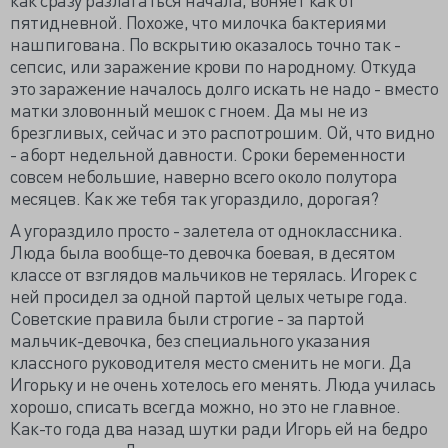
пятидневной. Похоже, что милочка бактериями
нашпигована. По вскрытию оказалось точно так -
сепсис, или заражение крови по народному. Откуда
это заражение началось долго искать не надо - вместо
матки зловонный мешок с гноем. Да мы не из
брезгливых, сейчас и это распотрошим. Ой, что видно
- аборт недельной давности. Сроки беременности
совсем небольшие, наверно всего около полутора
месяцев. Как же тебя так угораздило, дорогая?
А угораздило просто - залетела от одноклассника.
Люда была вообще-то девочка боевая, в десятом
классе от взглядов мальчиков не терялась. Игорек с
ней просидел за одной партой целых четыре года.
Советские правила были строгие - за партой
мальчик-девочка, без специального указания
классного руководителя место сменить не моги. Да
Игорьку и не очень хотелось его менять. Люда училась
хорошо, списать всегда можно, но это не главное.
Как-то года два назад шутки ради Игорь ей на бедро