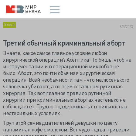
Блоги
8/5/2023
Третий обычный криминальный аборт
Знаете, какое самое главное условие любой
хирургической операции? Асептика! То бишь, чтоб на
инструментарии и в операционной микробов не
было. Аборт, это почти обычная хирургическая
операция. Всей необычности там - что малюсенького
человечка убивают, а во всем остальном рутинная
хирургия. Так вот главное правило рутинной
хирургии при криминальных абортах частенько не
соблюдается. Трудно поддерживать стерильность в
нестерильных условиях.
Труп этой семнадцатилетней девушки по цвету
напоминал кофе с молоком. Вот чудо - едва привезли,
как сразу разлагаться начала, воняет как от