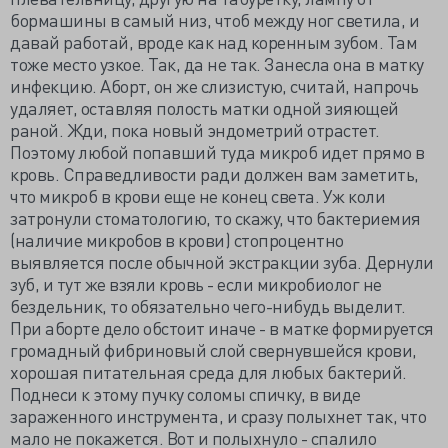
бормашины в самый низ, чтоб между ног светила, и
давай работай, вроде как над коренным зубом. Там
тоже место узкое. Так, да не так. Занесла она в матку
инфекцию. Аборт, он же слизистую, считай, напрочь
удаляет, оставляя полость матки одной зияющей
раной. Жди, пока новый эндометрий отрастет.
Поэтому любой попавший туда микроб идет прямо в
кровь. Справедливости ради должен вам заметить,
что микроб в крови еще не конец света. Уж коли
затронули стоматологию, то скажу, что бактериемия
(наличие микробов в крови) стопроцентно
выявляется после обычной экстракции зуба. Дернули
зуб, и тут же взяли кровь - если микробиолог не
бездельник, то обязательно чего-нибудь выделит.
При аборте дело обстоит иначе - в матке формируется
громадный фибриновый слой свернувшейся крови,
хорошая питательная среда для любых бактерий.
Поднеси к этому пучку соломы спичку, в виде
зараженного инструмента, и сразу полыхнет так, что
мало не покажется. Вот и полыхнуло - спалило