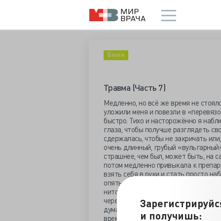
Блоги
Травма (Часть 7)
Медленно, но всё же время не стояло
уложили меня и повезли в «перевязо
быстро. Тихо и насторожённо я наблю
глаза, чтобы получше разглядеть св
сдержалась, чтобы не закричать или
очень длинный, грубый «вульгарный
страшнее, чем был, может быть, на с
потом медленно привыкала к препар
взять себя в руки и стать просто на
опять напомнила, что у меня непере
ниточки, шов всё больше и больше р
через один, а через 1-2 дня сняли в
Зарегистрируйс
думаю, что это было результатом от
и получишь:
время операции, несмотря на мои пр