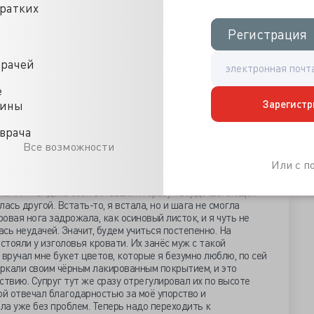
кратких
евязки делались с фурацилином, который, как оказалось,
ов в закрытии раны не было, и врачи решили, что, во-
Регистрация
Регистрация
ось под швом, закрывается плохо и медленно, во-вторых,
, что отсутствовал всякий прогресс. Повторюсь, что за
 похудела на 20 килограмм! И чтобы стимулировать
врачей
крови. Процедурная сестра каждый раз мучилась с моими
лись и стали труднодоступны. Но я мужественно терпела и
е
но
10!
переливаний крови. Все перенесла неплохо, кроме
Зарегистр
цины
оловная боль. Старания персонала и, особенно врачей,
шов очень и очень медленно, но закрывался. А на ногу
врача
, затем, чтобы легко снимать во время перевязок.
Все возможности
е 2 – 2,5 месяцев настолько затянулась, что мечты
Или с 
не реальными. Чем сильнее были грёзы, тем медленнее
тал. Ура! Мне разрешено встать! Душа пела! Сердце так и
жении я видела себя вставшей и сразу твёрдо шагающей
ась другой. Встать-то, я встала, но и шага не смогла
ровая нога задрожала, как осиновый листок, и я чуть не
ась неудачей. Значит, будем учиться постепенно. На
тояли у изголовья кровати. Их занёс муж с такой
вручал мне букет цветов, которые я безумно люблю, по сей
ркали своим чёрным лакированным покрытием, и это
ствию. Супруг тут же сразу отрегулировал их по высоте
ой отвечал благодарностью за моё упорство и
яла уже без проблем. Теперь надо переходить к