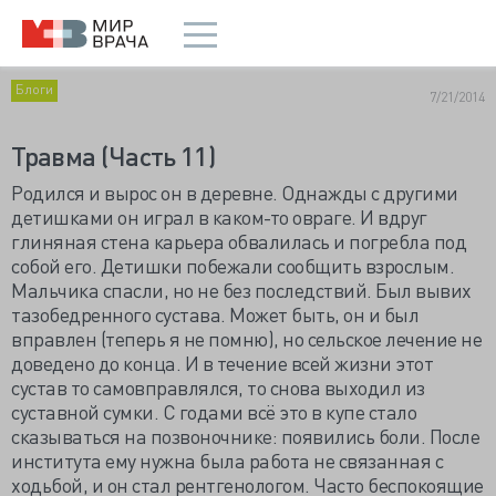
Блоги
7/21/2014
Травма (Часть 11)
Родился и вырос он в деревне. Однажды с другими
детишками он играл в каком-то овраге. И вдруг
глиняная стена карьера обвалилась и погребла под
собой его. Детишки побежали сообщить взрослым.
Мальчика спасли, но не без последствий. Был вывих
тазобедренного сустава. Может быть, он и был
вправлен (теперь я не помню), но сельское лечение не
доведено до конца. И в течение всей жизни этот
сустав то самовправлялся, то снова выходил из
суставной сумки. С годами всё это в купе стало
сказываться на позвоночнике: появились боли. После
института ему нужна была работа не связанная с
ходьбой, и он стал рентгенологом. Часто беспокоящие