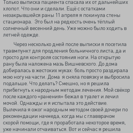
Только выписка пациента спасала их от дальнейших
хлопот. Что они и сделали. Ещё с остатками
незакрывшейся раны 11 апреля я покинула стены
стационара. Это был на редкость очень тёплый
солнечный весенний день. Уже можно было ходить в
летней одежде.
Через несколько дней после выписки я посетила
травмпункт для продления больничного листа, да и
просто для контроля состояния ноги. На открытую
рану была наложена мазь Вишневского. До дома
добиралась в жестоких муках: боль просто раздирала
мою ногу на части. Дома я сняла повязку и выбросила
подальше. Что делать? Смешно, но я решила
прибегнуть к народным методам лечения. Мой свёкор
после каждого «ранения» бежал в туалет и лечил
мочой. Однажды и я испытала это действие.
Вылечила я ожог народным методом своей дочери по
рекомендации начмеда, когда мы с главврачом
скорой помощи, где я проработала некоторое время,
уже начинали отчаиваться. Вот и сейчас я решила