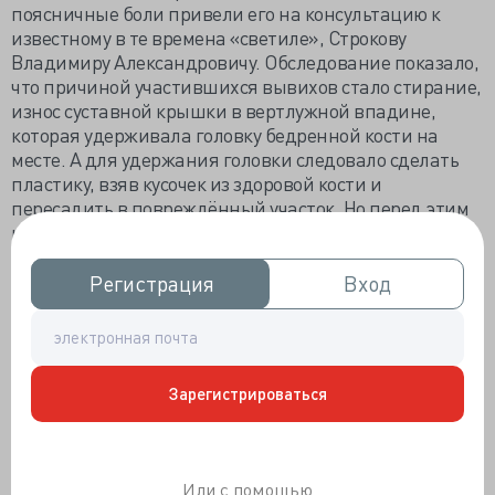
поясничные боли привели его на консультацию к
известному в те времена «светиле», Строкову
Владимиру Александровичу. Обследование показало,
что причиной участившихся вывихов стало стирание,
износ суставной крышки в вертлужной впадине,
которая удерживала головку бедренной кости на
месте. А для удержания головки следовало сделать
пластику, взяв кусочек из здоровой кости и
пересадить в повреждённый участок. Но перед этим
надо было добиться вправления вывиха, что
достигалось аппаратом Илизарова. Вот на этом этапе
мы и встретились: он подолгу ходил по коридору,
Регистрация
Регистрация
Вход
Вход
чтобы ускорить процесс. Однажды подойдя к палате
(в палату он никогда не входил), радостно сообщил,
что слышал щелчок, а это означало, что головка
встала на своё место. После этого наоборот ходьба
Зарегистрироваться
запрещалась, дабы не потревожить сустав. Затем
последовала операция с имплантацией косточки
взамен утраченной крышечки сустава и кокситная
гипсовая повязка для иммобилизации шейки бедра
Или с помощью