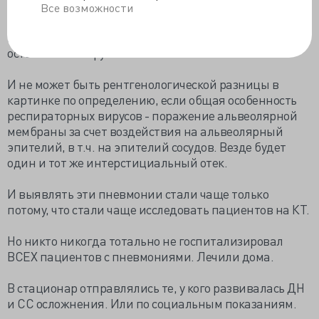
будет при ЦМВ -пневмониях, а при присоединении
Все возможности
бактериальной флоры - с очагами повышенной
интенсивности неразличима также со всеми
остальными вирусными пневмониями.
И не может быть рентгенологической разницы в
картинке по определению, если общая особенность
респираторных вирусов - поражение альвеолярной
мембраны за счет воздействия на альвеолярный
эпителий, в т.ч. на эпителий сосудов. Везде будет
один и тот же интерстициальный отек.
И выявлять эти пневмонии стали чаще только
потому, что стали чаще исследовать пациентов на КТ.
Но никто никогда тотально не госпитализировал
ВСЕХ пациентов с пневмониями. Лечили дома.
В стационар отправлялись те, у кого развивалась ДН
и СС осложнения. Или по социальным показаниям.