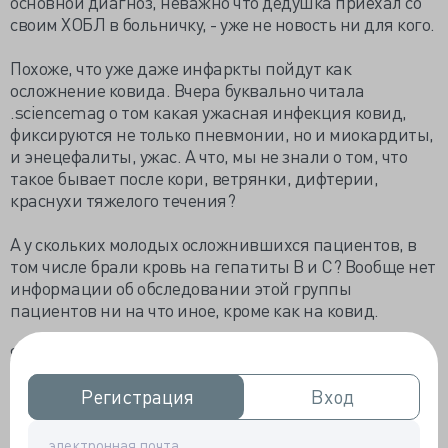
основной диагноз, неважно что дедушка приехал со
своим ХОБЛ в больничку, - уже не новость ни для кого.
Похоже, что уже даже инфаркты пойдут как
осложнение ковида. Вчера буквально читала
.sciencemag о том какая ужасная инфекция ковид,
фиксируются не только пневмонии, но и миокардиты,
и энецефалиты, ужас. А что, мы не знали о том, что
такое бывает после кори, ветрянки, дифтерии,
краснухи тяжелого течения?
А у скольких молодых осложнившихся пациентов, в
том числе брали кровь на гепатиты В и С? Вообще нет
информации об обследовании этой группы
пациентов ни на что иное, кроме как на ковид.
Я прошлась по форумам рентгенологов, спросила и
там главного рентгенолога Г. Москвы , который сейчас
Регистрация
Регистрация
Вход
Вход
активно обучает диагностировать ковидные
пневмонии: в чем специфика? Как можно прям
посмотреть на снимок и сказать - это ковид?