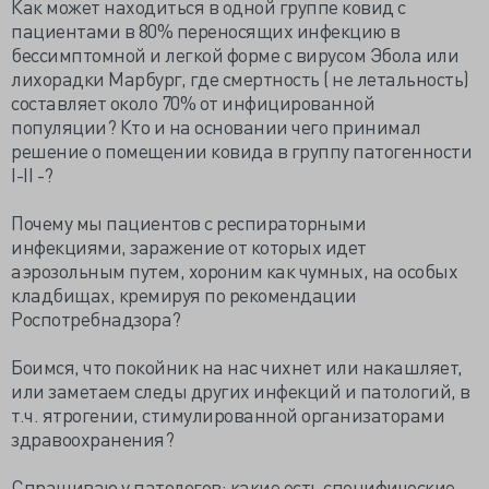
Как может находиться в одной группе ковид с
пациентами в 80% переносящих инфекцию в
бессимптомной и легкой форме с вирусом Эбола или
лихорадки Марбург, где смертность ( не летальность)
составляет около 70% от инфицированной
популяции? Кто и на основании чего принимал
решение о помещении ковида в группу патогенности
I-II -?
Почему мы пациентов с респираторными
инфекциями, заражение от которых идет
аэрозольным путем, хороним как чумных, на особых
кладбищах, кремируя по рекомендации
Роспотребнадзора?
Боимся, что покойник на нас чихнет или накашляет,
или заметаем следы других инфекций и патологий, в
т.ч. ятрогении, стимулированной организаторами
здравоохранения?
Спрашиваю у патологов: какие есть специфические