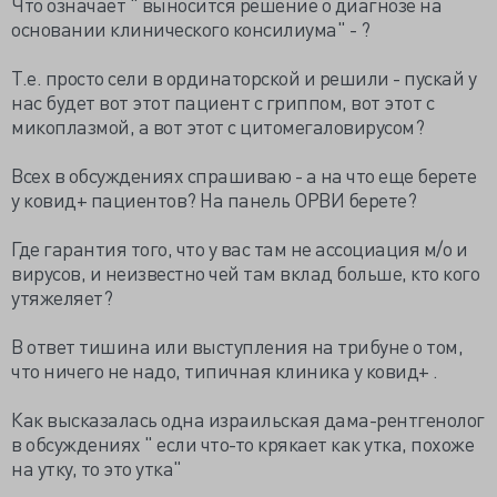
Что означает " выносится решение о диагнозе на
основании клинического консилиума" - ?
Т.е. просто сели в ординаторской и решили - пускай у
нас будет вот этот пациент с гриппом, вот этот с
микоплазмой, а вот этот с цитомегаловирусом?
Всех в обсуждениях спрашиваю - а на что еще берете
у ковид+ пациентов? На панель ОРВИ берете?
Где гарантия того, что у вас там не ассоциация м/о и
вирусов, и неизвестно чей там вклад больше, кто кого
утяжеляет?
В ответ тишина или выступления на трибуне о том,
что ничего не надо, типичная клиника у ковид+ .
Как высказалась одна израильская дама-рентгенолог
в обсуждениях " если что-то крякает как утка, похоже
на утку, то это утка"