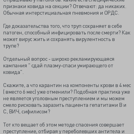
признаки ковида на секции? Отвечают: да никаких.
Обычная интерстициальная пневмония и ОРДС.
Где доказательства того, что труп сохраняет в себе
патоген, способный инфицировать после смерти? Как
может вирус жить и сохранять вирулентность в
трупе?
Отдельный вопрос - широко рекламирующаяся
кампания " сдай плазму-спаси умирающего от
ковида".
Скажите, а что карантин на компоненты крови в 4 мес
( вместо 6 мес) уже отменили? Подобная практика уже
не является уголовным преступлением и мы можем
смело рисковать заразить пациента гепатитами В и
С, ВИЧ, сифилисом?
Тот кто вещает об этом методе спасения совершает
преступление, отбирая у переболевших антитела и