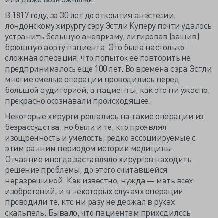
В 1817 году, за 30 лет до открытия анестезии,
лондонскому хирургу сэру Эстли Куперу почти удалось
устранить большую аневризму, лигировав (зашив)
брюшную аорту пациента. Это была настолько
сложная операция, что попыток ее повторить не
предпринималось еще 100 лет. Во времена сэра Эстли
многие смелые операции проводились перед
большой аудиторией, а пациенты, как это ни ужасно,
прекрасно осознавали происходящее.
Некоторые хирурги решались на такие операции из
безрассудства, но были и те, кто проявлял
изощренность и умелость, редко ассоциируемые с
этим ранним периодом истории медицины.
Отчаяние иногда заставляло хирургов находить
решение проблемы, до этого считавшейся
неразрешимой. Как известно, нужда — мать всех
изобретений, и в некоторых случаях операции
проводили те, кто ни разу не держал в руках
скальпель. Бывало, что пациентам приходилось