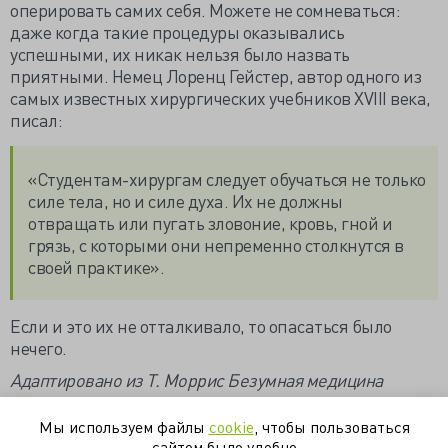
оперировать самих себя. Можете не сомневаться:
даже когда такие процедуры оказывались
успешными, их никак нельзя было назвать
приятными. Немец Лоренц Гейстер, автор одного из
самых известных хирургических учебников XVIII века,
писал:
«Студентам-хирургам следует обучаться не только
силе тела, но и силе духа. Их не должны
отвращать или пугать зловоние, кровь, гной и
грязь, с которыми они непременно столкнутся в
своей практике».
Если и это их не отталкивало, то опасаться было
нечего.
Адаптировано из Т. Моррис Безумная медицина
Мы используем файлы
cookie
, чтобы пользоваться
история
клинический случай
книга
творчество
сайтом было удобно