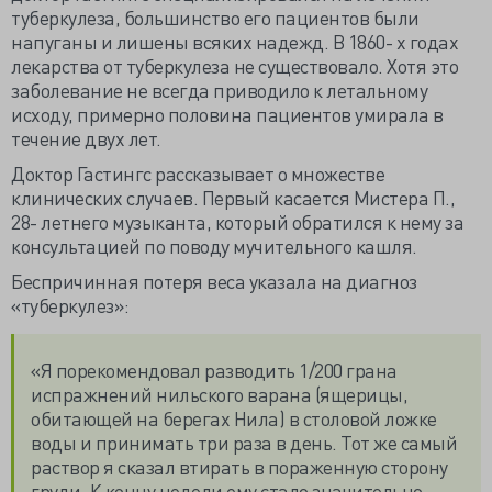
туберкулеза, большинство его пациентов были
напуганы и лишены всяких надежд. В 1860- х годах
лекарства от туберкулеза не существовало. Хотя это
заболевание не всегда приводило к летальному
исходу, примерно половина пациентов умирала в
течение двух лет.
Доктор Гастингс рассказывает о множестве
клинических случаев. Первый касается Мистера П.,
28- летнего музыканта, который обратился к нему за
консультацией по поводу мучительного кашля.
Беспричинная потеря веса указала на диагноз
«туберкулез»:
«Я порекомендовал разводить 1/200 грана
испражнений нильского варана (ящерицы,
обитающей на берегах Нила) в столовой ложке
воды и принимать три раза в день. Тот же самый
раствор я сказал втирать в пораженную сторону
груди. К концу недели ему стало значительно