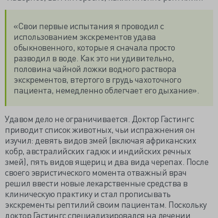
«Свои первые испытания я проводил с
использованием экскрементов удава
обыкновенного, которые я сначала просто
разводил в воде. Как это ни удивительно,
половина чайной ложки водного раствора
экскрементов, втертого в грудь чахоточного
пациента, немедленно облегчает его дыхание».
Удавом дело не ограничивается. Доктор Гастингс
приводит список животных, чьи испражнения он
изучил: девять видов змей (включая африканских
кобр, австралийских гадюк и индийских речных
змей), пять видов ящериц и два вида черепах. После
своего эвристического момента отважный врач
решил ввести новые лекарственные средства в
клиническую практику и стал прописывать
экскременты рептилий своим пациентам. Поскольку
доктор Гастингс специализировался на лечении