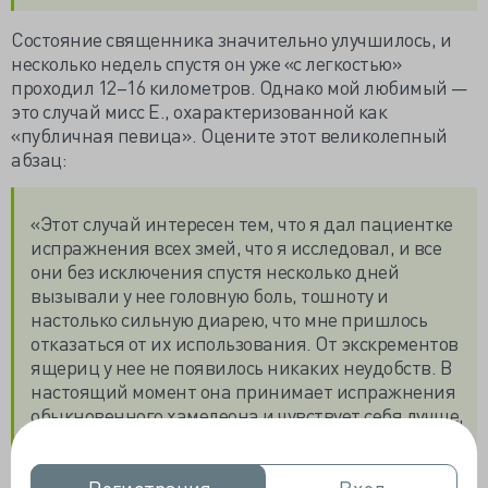
Состояние священника значительно улучшилось, и
несколько недель спустя он уже «с легкостью»
проходил 12–16 километров. Однако мой любимый —
это случай мисс Е., охарактеризованной как
«публичная певица». Оцените этот великолепный
абзац:
«Этот случай интересен тем, что я дал пациентке
испражнения всех змей, что я исследовал, и все
они без исключения спустя несколько дней
вызывали у нее головную боль, тошноту и
настолько сильную диарею, что мне пришлось
отказаться от их использования. От экскрементов
ящериц у нее не появилось никаких неудобств. В
настоящий момент она принимает испражнения
обыкновенного хамелеона и чувствует себя лучше,
чем когда-либо за последние три года».