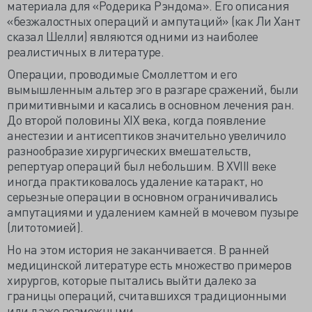
материала для «Родерика Рэндома». Его описания
«безжалостных операций и ампутаций» (как Ли Хант
сказал Шелли) являются одними из наиболее
реалистичных в литературе.
Операции, проводимые Смоллеттом и его
вымышленным альтер эго в разгаре сражений, были
примитивными и касались в основном лечения ран.
До второй половины XIX века, когда появление
анестезии и антисептиков значительно увеличило
разнообразие хирургических вмешательств,
репертуар операций был небольшим. В XVIII веке
иногда практиковалось удаление катаракт, но
серьезные операции в основном ограничивались
ампутациями и удалением камней в мочевом пузыре
(литотомией).
Но на этом история не заканчивается. В ранней
медицинской литературе есть множество примеров
хирургов, которые пытались выйти далеко за
границы операций, считавшихся традиционными
или даже возможными.