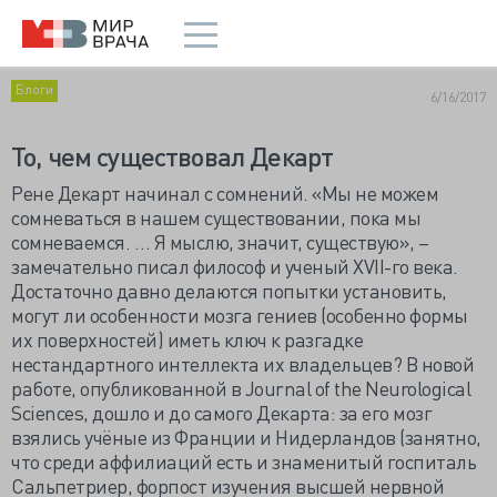
Блоги
6/16/2017
То, чем существовал Декарт
Рене Декарт начинал с сомнений. «Мы не можем
сомневаться в нашем существовании, пока мы
сомневаемся. … Я мыслю, значит, существую», –
замечательно писал философ и ученый XVII-го века.
Достаточно давно делаются попытки установить,
могут ли особенности мозга гениев (особенно формы
их поверхностей) иметь ключ к разгадке
нестандартного интеллекта их владельцев? В новой
работе, опубликованной в Journal of the Neurological
Sciences, дошло и до самого Декарта: за его мозг
взялись учёные из Франции и Нидерландов (занятно,
что среди аффилиаций есть и знаменитый госпиталь
Сальпетриер, форпост изучения высшей нервной