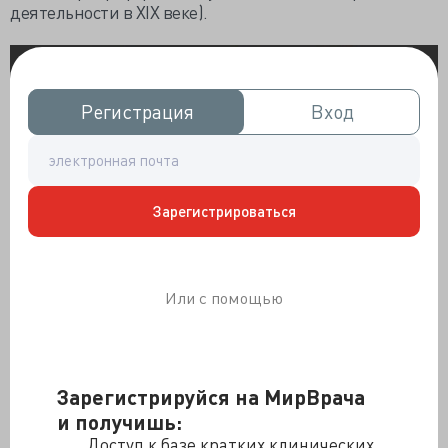
деятельности в XIX веке).
Регистрация
Регистрация
Вход
Вход
Зарегистрироваться
Или с помощью
Зарегистрируйся на МирВрача
Трёхмерная реконструкция мозга Декарта
и получишь:
Доступ к базе кратких клинических