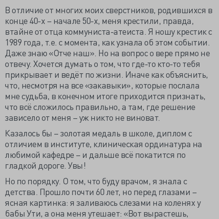
В отличие от многих моих сверстников, родившихся в
конце 40-х – начале 50-х, меня крестили, правда,
втайне от отца коммуниста-атеиста. Я ношу крестик с
1989 года, т.е. с момента, как узнала об этом событии.
Даже знаю «Отче наш». Но на вопрос о вере прямо не
отвечу. Хочется думать о том, что где-то кто-то тебя
прикрывает и ведёт по жизни. Иначе как объяснить,
что, несмотря на все «закавыки», которые послала
мне судьба, в конечном итоге приходится признать,
что всё сложилось правильно, а там, где решение
зависело от меня – уж никто не виноват.
Казалось бы – золотая медаль в школе, диплом с
отличием в институте, клиническая ординатура на
любимой кафедре – и дальше всё покатится по
гладкой дороге. Увы!
Но по порядку. О том, что буду врачом, я знала с
детства. Прошло почти 60 лет, но перед глазами –
ясная картинка: я заливаюсь слезами на коленях у
бабы Ути, а она меня утешает: «Вот вырастешь,