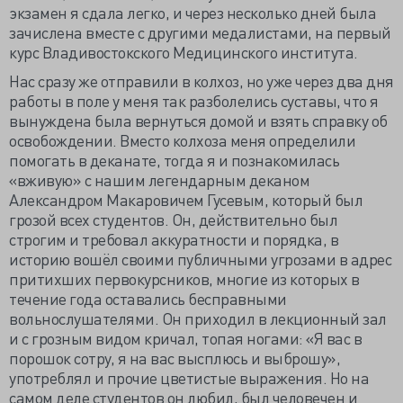
экзамен я сдала легко, и через несколько дней была
зачислена вместе с другими медалистами, на первый
курс Владивостокского Медицинского института.
Нас сразу же отправили в колхоз, но уже через два дня
работы в поле у меня так разболелись суставы, что я
вынуждена была вернуться домой и взять справку об
освобождении. Вместо колхоза меня определили
помогать в деканате, тогда я и познакомилась
«вживую» с нашим легендарным деканом
Александром Макаровичем Гусевым, который был
грозой всех студентов. Он, действительно был
строгим и требовал аккуратности и порядка, в
историю вошёл своими публичными угрозами в адрес
притихших первокурсников, многие из которых в
течение года оставались бесправными
вольнослушателями. Он приходил в лекционный зал
и с грозным видом кричал, топая ногами: «Я вас в
порошок сотру, я на вас высплюсь и выброшу»,
употреблял и прочие цветистые выражения. Но на
самом деле студентов он любил, был человечен и