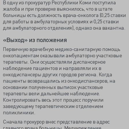
В одну из прокуратур Республики Коми поступила
жалоба и при проверке выяснилось, что в штате
больницы есть должность врача-онколога (0,25 ставки
для работы в амбулаторных условиях и 0,25 ставки
для амбулаторного отделения), однако она вакантна.
«Выход» из положения
Первичную врачебную медико-санитарную помощь
онкопациентам оказывали амбулаторно участковые
терапевты. Они осуществляли диспансерное
наблюдение пациентов и направляли их в
онкодиспансеры других городов региона. Когда
пациенты возвращались из онкодиспансеров, на
основании полученных выписок участковые
терапевты вели дальнейшее наблюдение.
Контролировать весь этот процесс поручили
заведующему терапевтическим отделением
поликлиники.
Сначала прокурор внес представление в адрес
главного врача больницы. Медучреждение