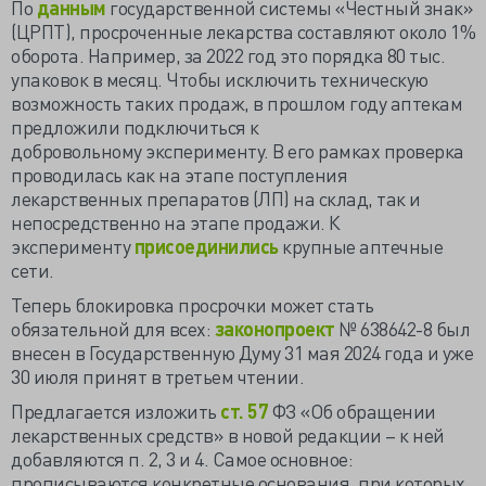
По
данным
государственной системы «Честный знак»
(ЦРПТ), просроченные лекарства составляют около 1%
оборота. Например, за 2022 год это порядка 80 тыс.
упаковок в месяц. Чтобы исключить техническую
возможность таких продаж, в прошлом году аптекам
предложили подключиться к
добровольному
эксперименту.
В его рамках проверка
проводилась как на этапе поступления
лекарственных препаратов (ЛП) на склад, так и
непосредственно на этапе продажи. К
эксперименту
присоединились
крупные аптечные
сети.
Теперь блокировка просрочки может стать
обязательной для всех:
законопроект
№ 638642-8 был
внесен в Государственную Думу 31 мая 2024 года и уже
30 июля принят в третьем чтении.
Предлагается изложить
ст. 57
ФЗ «Об обращении
лекарственных средств» в новой редакции – к ней
добавляются п. 2, 3 и 4. Самое основное:
прописываются конкретные основания, при которых