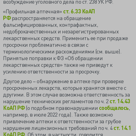
возбуждение уголовного дела по
ст. 238 УК РФ.
«Профильная аптечная»
ст. 6.33 КоАП
РФ
распространяется на обращение
фальсифицированных, контрафактных,
недоброкачественных и незарегистрированных
лекарственных средств. Применить ее при продаже
просрочки проблематично в связи с
терминологическими расхождениями (см. выше).
Принятые поправки к ФЗ «Об обращении
лекарственных средств» также не приведут к
усилению ответственности за просрочку.
Другое дело – обнаружение в аптеке при проверке
просроченных лекарств, которые хранятся вместе с
другими. В этом случае возможна ответственность за
нарушение технических регламентов по ч. 2
ст. 14.43
КоАП РФ
(о подобном правонарушении
сообщалось
,
например, в июле 2022 года). Также возможно
привлечение аптеки к ответственности за грубое
нарушение
лицензионных требований
по ч. 4
ст. 14.1
КоАП РФ
. Об этом, в частности, говорится