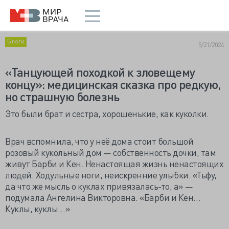
Блоги
5/21/2024
«Танцующей походкой к зловещему
концу»: медицинская сказка про редкую,
но страшную болезнь
Это были брат и сестра, хорошенькие, как куколки.
Врач вспомнила, что у неё дома стоит большой
розовый кукольный дом — собственность дочки, там
живут Барби и Кен. Ненастоящая жизнь ненастоящих
людей. Ходульные ноги, неискренние улыбки. «Тьфу,
да что же мысль о куклах привязалась-то, а» —
подумала Ангелина Викторовна. «Барби и Кен…
Куклы, куклы…»