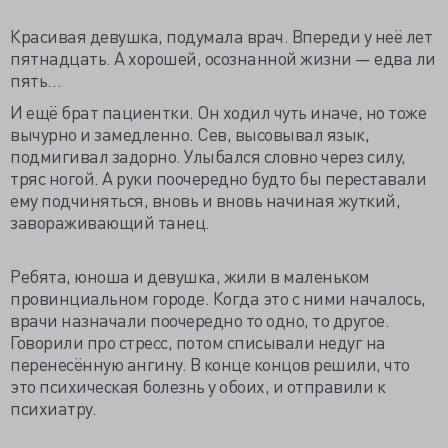
Красивая девушка, подумала врач. Впереди у неё лет
пятнадцать. А хорошей, осознанной жизни — едва ли
пять…
И ещё брат пациентки. Он ходил чуть иначе, но тоже
вычурно и замедленно. Сев, высовывал язык,
подмигивал задорно. Улыбался словно через силу,
тряс ногой. А руки поочередно будто бы переставали
ему подчиняться, вновь и вновь начиная жуткий,
завораживающий танец.
Ребята, юноша и девушка, жили в маленьком
провинциальном городе. Когда это с ними началось,
врачи назначали поочередно то одно, то другое.
Говорили про стресс, потом списывали недуг на
перенесённую ангину. В конце концов решили, что
это психическая болезнь у обоих, и отправили к
психиатру.