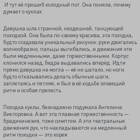
И тут её прошиб холодный пот. Она поняла, почему
думает о куклах.
Девушка шла странной, нездешней, танцующей
походкой. Она была по-своему красива, эта походка,
будто создавала уникальный рисунок: руки двигались
волнообразно, пальцы выгибались, и движения эти
были медленными, даже торжественными. Корпус
клонился назад, бедра выдавались вперёд. Идти
прямо девушка не могла — её не шатало, но ноги
будто отказывались делать обычные шаги,
заплетаясь и петляя, и был в её ходьбе зловещий
ритм и особая прелесть.
Походка куклы, безнадежно подумала Ангелина
Викторовна. А вот эта плавная торжественность —
брадикинезия, тоже симптом. А эти театральные
движения рук, что накладываются на медленный
ритм походки — это хорея.