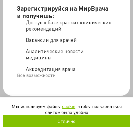
методы борьбы с раком.
Зарегистрируйся на МирВрача
и получишь:
Доступ к базе кратких клинических
рекомендаций
Вакансии для врачей
Аналитические новости
медицины
Аккредитация врача
Все возможности
Мы используем файлы
cookie
, чтобы пользоваться
сайтом было удобно
Отлично
/blogs/tal_danino_my_mozhem_ispolzovat_bakterii_dlya_obnaruzh