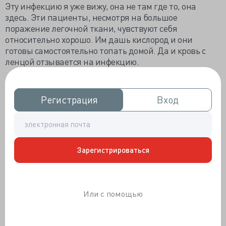
Эту инфекцию я уже вижу, она не там где то, она
здесь. Эти пациенты, несмотря на большое
поражение легочной ткани, чувствуют себя
относительно хорошо. Им дашь кислород и они
готовы самостоятельно топать домой. Да и кровь с
ленцой отзывается на инфекцию.
Этот проклятый вирус легко обманывает пациента,
но наш пульсоксиметр, его не обманет. Врач с
Регистрация
Регистрация
Вход
Вход
удивлением проверяет датчик определяющий
насыщение кислорода в организме. Ему кажется, что
он брешет, он измеряет у себя количество кислорода.
Но нет. Больному плохо. Совсем плохо.
Зарегистрироваться
Но кажется, что не столь тяжелое состояние.
Начинаешь стандартную терапию, даже саму
мощную, самые сильные антибактериальные и
Или с помощью
противовирусные препараты и доктор с удивление
видит, что кислорода с каждым часом все меньше и
меньше в крови.