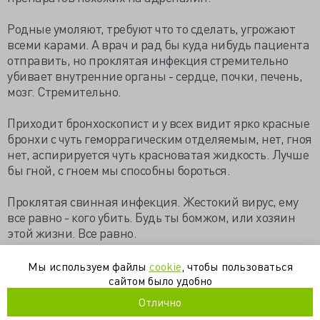
Родные умоляют, требуют что то сделать, угрожают
всеми карами. А врач и рад бы куда нибудь пациента
отправить, но проклятая инфекция стремительно
убивает внутренние органы - сердце, почки, печень,
мозг. Стремительно.
Приходит бронхоскопист и у всех видит ярко красные
бронхи с чуть геморрагическим отделяемым, нет, гноя
нет, аспирируется чуть красноватая жидкость. Лучше
бы гной, с гноем мы способны бороться.
Проклятая свинная инфекция. Жестокий вирус, ему
все равно - кого убить. Будь ты бомжом, или хозяин
этой жизни. Все равно.
https://doktorbel.livejournal.com/783087.html
Мы используем файлы
cookie
, чтобы пользоваться
сайтом было удобно
инфекции
клинический случай
реанимация
Отлично