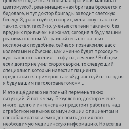
целом?» Подъезжает большая красивая машина с
цветомузкой, реанимационная бригада бросается к
бедолаге, и тут доктор бригады заводит светскую
беседу. Здравствуйте, говорит, меня зовут так-то и
так-то, стаж такой-то, учёные степени такие-то, без
вредных привычек, не женат, сегодня я буду вашим
реаниматологом. Устраивайтесь вот на этих
носилочках поудобнее, сейчас я познакомлю вас с
коллегами и объясню, как именно будет проходить
курс вашего спасения... тьфу ты, лечения! В общем,
если доктор не учил скороговорки, то следующий
специалист, который навестит пациента,
представится примерно так: «Здравствуйте, сегодня
я буду вашим патологоанатомом»...
И это ещё далеко не полный перечень таких
ситуаций. Я вот к чему. Безусловно, докторам ещё
много, долго и интенсивно предстоит работать над
отработкой навыков коммуникации с пациентом и
способах кратко и ёмко доносить до них всю
необходимую медицинскую информацию. Но всегда