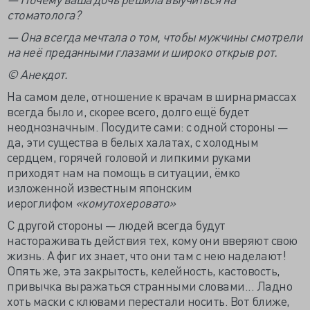
стоматолога?
— Она всегда мечтала о том, чтобы мужчины смотрели
на неё преданными глазами и широко открыв рот.
© Анекдот.
На самом деле, отношение к врачам в ширнармассах
всегда было и, скорее всего, долго ещё будет
неоднозначным. Посудите сами: с одной стороны —
да, эти существа в белых халатах, с холодным
сердцем, горячей головой и липкими руками
приходят нам на помощь в ситуации, ёмко
изложенной известным японским
иероглифом
«комутохеровато»
С другой стороны — людей всегда будут
настораживать действия тех, кому они вверяют свою
жизнь. А фиг их знает, что они там с нею наделают!
Опять же, эта закрытость, келейность, кастовость,
привычка выражаться странными словами... Ладно
хоть маски с клювами перестали носить. Вот ближе,