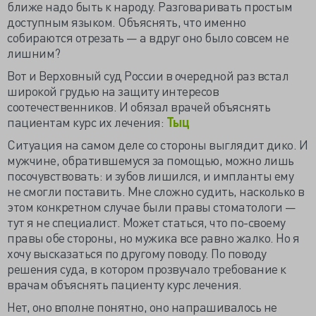
ближе надо быть к народу. Разговаривать простым
доступным языком. Объяснять, что именно
собираются отрезать — а вдруг оно было совсем не
лишним?
Вот и Верховный суд России в очередной раз встал
широкой грудью на защиту интересов
соотечественников. И обязал врачей объяснять
пациентам курс их лечения:
Тыц
Ситуация на самом деле со стороны выглядит дико. И
мужчине, обратившемуся за помощью, можно лишь
посочувствовать: и зубов лишился, и импланты ему
не смогли поставить. Мне сложно судить, насколько в
этом конкретном случае были правы стоматологи —
тут я не специалист. Может статься, что по-своему
правы обе стороны, но мужика все равно жалко. Но я
хочу высказаться по другому поводу. По поводу
решения суда, в котором прозвучало требование к
врачам объяснять пациенту курс лечения.
Нет, оно вполне понятно, оно напрашивалось не