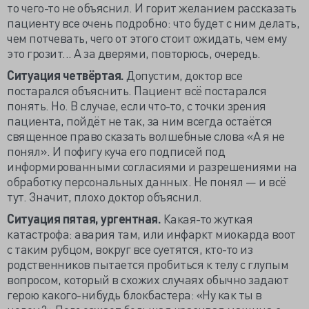
то чего-то не объяснил. И горит желанием рассказать
пациенту все очень подробно: что будет с ним делать,
чем потчевать, чего от этого стоит ожидать, чем ему
это грозит... А за дверями, повторюсь, очередь.
Ситуация четвёртая.
Допустим, доктор все
постарался объяснить. Пациент всё постарался
понять. Но. В случае, если что-то, с точки зрения
пациента, пойдёт не так, за ним всегда остаётся
священное право сказать волшебные слова «А я не
понял». И пофигу куча его подписей под
информированными согласиями и разрешениями на
обработку персональных данных. Не понял — и всё
тут. Значит, плохо доктор объяснил.
Ситуация пятая, ургентная.
Какая-то жуткая
катастрофа: авария там, или инфаркт миокарда воот
с таким рубцом, вокруг все суетятся, кто-то из
родственников пытается пробиться к телу с глупым
вопросом, который в схожих случаях обычно задают
герою какого-нибудь блокбастера: «Ну как ты в