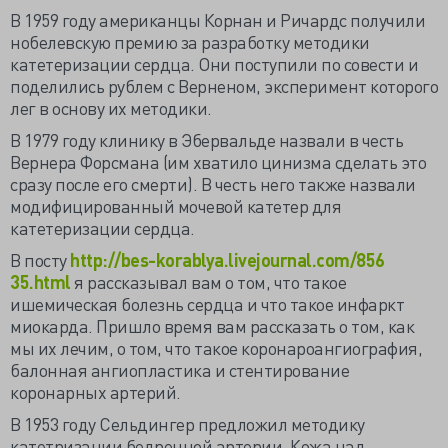
В 1959 году американцы Корнан и Ричардс получили
нобелевскую премию за разработку методики
катетеризации сердца. Они поступили по совести и
поделились рублем с Верненом, эксперимент которого
лег в основу их методики.
В 1979 году клинику в Эбервальде назвали в честь
Вернера Форсмана (им хватило цинизма сделать это
сразу после его смерти). В честь него также назвали
модифицированный мочевой катетер для
катетеризации сердца.
В посту
http://bes-korablya.livejournal.com/856
35.html
я рассказывал вам о том, что такое
ишемическая болезнь сердца и что такое инфаркт
миокарда. Пришло время вам рассказать о том, как
мы их лечим, о том, что такое коронароангиография,
балонная ангиопластика и стентирование
коронарных артерий.
В 1953 году Сельдингер предложил методику
катетризации бедренной артерии. Кожа над