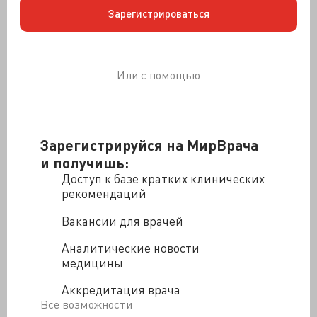
артерии, и по ним вводится рентгеноконтрастное
Зарегистрироваться
вещество.
На рентгене атеросклеротическую бляшку видно как
дефект заполнения сосуда рентгеноконтрастом.
Обычно он выглядит как песочные часы.
Или с помощью
Инфаркт выглядит как "пенек" на месте ветвящейся
Зарегистрируйся на МирВрача
артерии.
и получишь:
Доступ к базе кратких клинических
рекомендаций
Вакансии для врачей
Сначала рентгенохирурги подводили к бляшке
Аналитические новости
катетер с баллончиком на конце. Баллончик
медицины
раздувался, сужение просвета расширялось. Назвали
операцию баллонной ангиопластикой.
Аккредитация врача
Все возможности