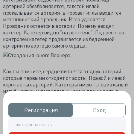
артерией обезболивается, толстой иглой
прокалывается артерия, в просвет иглы вводится
металлический проводник. Игла удаляется.
Проводник остается в артерии. По нему вводят
катетер. Катетер видно "на рентгене". Под рентген-
контролем катетер продвигается из бедренной
артерии по аорте до самого сердца.
Как вы помните, сердце питается от двух артерий,
которые первыми отходят от аорты. Правой и левой
коронарных артерий. Катетеры имеют специальный
изгиб, который позволяет им легко проникнуть в
устье коронарной артерии. Для каждой артерии свой
изгиб.
Регистрация
Регистрация
Вход
Вход
Катетеры устанавливают в устье коронарной