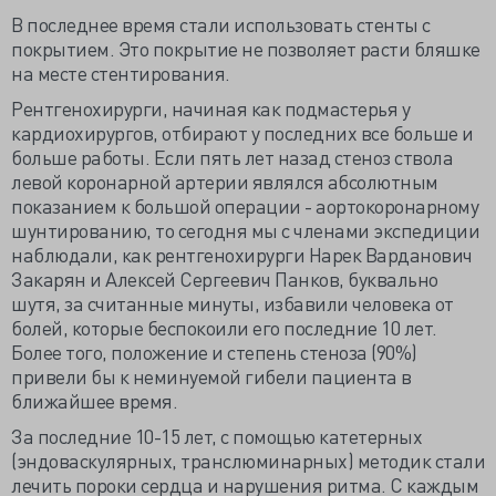
В последнее время стали использовать стенты с
покрытием. Это покрытие не позволяет расти бляшке
на месте стентирования.
Рентгенохирурги, начиная как подмастерья у
кардиохирургов, отбирают у последних все больше и
больше работы. Если пять лет назад стеноз ствола
левой коронарной артерии являлся абсолютным
показанием к большой операции - аортокоронарному
шунтированию, то сегодня мы с членами экспедиции
наблюдали, как рентгенохирурги Нарек Варданович
Закарян и Алексей Сергеевич Панков, буквально
шутя, за считанные минуты, избавили человека от
болей, которые беспокоили его последние 10 лет.
Более того, положение и степень стеноза (90%)
привели бы к неминуемой гибели пациента в
ближайшее время.
За последние 10-15 лет, с помощью катетерных
(эндоваскулярных, транслюминарных) методик стали
лечить пороки сердца и нарушения ритма. С каждым