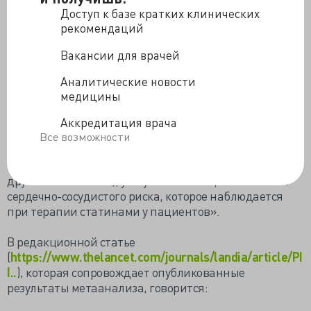
ВАЖНО! Большинство новых диагнозов диабета
Доступ к базе кратких клинических
фиксируется у людей с исходными гликемическими
рекомендаций
маркерами, близкими к диагностическому порогу
Вакансии для врачей
диабета 2 типа.
Аналитические новости
Авторы специально подчеркивают:
медицины
«Любые теоретические неблагоприятные влияния
Аккредитация врача
статинов на сердечно-сосудистый риск, которые
Все возможности
могут возникнуть из-за этого небольшого повышения
гликемии (или, в действительности, из-за любого
другого механизма), уже учтены в общем снижении
сердечно-сосудистого риска, которое наблюдается
при терапии статинами у пациентов».
В редакционной статье
(
https://www.thelancet.com/journals/landia/article/PI
I..
), которая сопровождает опубликованные
результаты метаанализа, говорится: