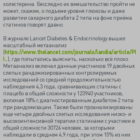
холестерина. Бесследно их вмешательство пройти не
может, скажем, о подъеме уровня глюкозы и даже
развитии сахарного диабета 2 типа на фоне приёма
статинов говорят давно.
В журнале Lancet Diabetes & Endocrinology вышел
масштабный метаанализ
(
https://www.thelancet.com/journals/landia/article/PI
I..
), где попытались выяснить, насколько всё плохо.
Метаанализ включал данные участников 19 двойных
слепых рандомизированных контролируемых
исследований со средней продолжительностью
наблюдения 4,3 года, сравнивающих статины с
плацебо в общей сложности у 123940 участников,
включая 18% с диагностированным диабетом 2 типа
при рандомизации. Также были проанализированы
еще четыре двойных слепых исследования низко- и
высокоинтенсивной терапии статинами с участием в
общей сложности 30724 человек, за которыми
наблюдали в среднем 4,9 года, при этом 15% из них