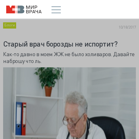
Блоги
10/18/2017
Старый врач борозды не испортит?
Как-то давно в моем ЖЖ не было холиваров. Давайте
наброшу что ль.