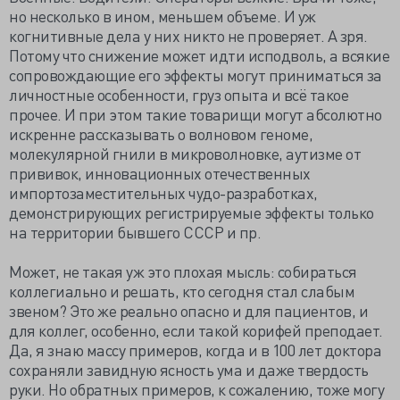
но несколько в ином, меньшем объеме. И уж
когнитивные дела у них никто не проверяет. А зря.
Потому что снижение может идти исподволь, а всякие
сопровождающие его эффекты могут приниматься за
личностные особенности, груз опыта и всё такое
прочее. И при этом такие товарищи могут абсолютно
искренне рассказывать о волновом геноме,
молекулярной гнили в микроволновке, аутизме от
прививок, инновационных отечественных
импортозаместительных чудо-разработках,
демонстрирующих регистрируемые эффекты только
на территории бывшего СССР и пр.
Может, не такая уж это плохая мысль: собираться
коллегиально и решать, кто сегодня стал слабым
звеном? Это же реально опасно и для пациентов, и
для коллег, особенно, если такой корифей преподает.
Да, я знаю массу примеров, когда и в 100 лет доктора
сохраняли завидную ясность ума и даже твердость
руки. Но обратных примеров, к сожалению, тоже могу