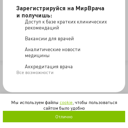
Стандарты, порядки, клинические руководства
Зарегистрируйся на МирВрача
здравоохранения. Лектор - к.м.н. Е.Е.Аринина. 60-
и получишь:
минутная лекция будет полезна для организаторов
Доступ к базе кратких клинических
здравоохранения.
рекомендаций
M E Д Ф И Л Ь М
Вакансии для врачей
Аналитические новости
менеджмент
озиз
организация
управление
медицины
Аккредитация врача
/blogs/standarty_poryadki_klinicheskie_rukovodstva_zdravookhran
Все возможности
Мы используем файлы
cookie
, чтобы пользоваться
сайтом было удобно
Отлично