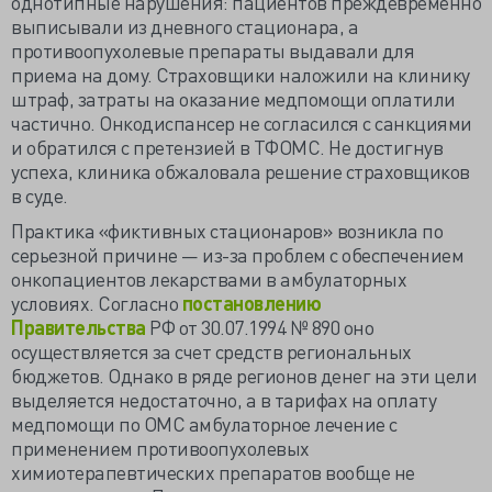
однотипные нарушения: пациентов преждевременно
выписывали из дневного стационара, а
противоопухолевые препараты выдавали для
приема на дому. Страховщики наложили на клинику
штраф, затраты на оказание медпомощи оплатили
частично. Онкодиспансер не согласился с санкциями
и обратился с претензией в ТФОМС. Не достигнув
успеха, клиника обжаловала решение страховщиков
в суде.
Практика «фиктивных стационаров» возникла по
серьезной причине — из-за проблем с обеспечением
онкопациентов лекарствами в амбулаторных
условиях. Согласно
постановлению
Правительства
РФ от 30.07.1994 № 890 оно
осуществляется за счет средств региональных
бюджетов. Однако в ряде регионов денег на эти цели
выделяется недостаточно, а в тарифах на оплату
медпомощи по ОМС амбулаторное лечение с
применением противоопухолевых
химиотерапевтических препаратов вообще не