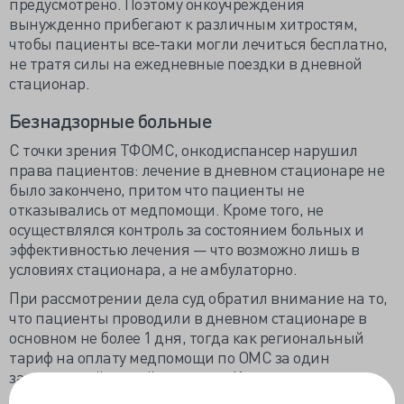
предусмотрено. Поэтому онкоучреждения
вынужденно прибегают к различным хитростям,
чтобы пациенты все-таки могли лечиться бесплатно,
не тратя силы на ежедневные поездки в дневной
стационар.
Безнадзорные больные
С точки зрения ТФОМС, онкодиспансер нарушил
права пациентов: лечение в дневном стационаре не
было закончено, притом что пациенты не
отказывались от медпомощи. Кроме того, не
осуществлялся контроль за состоянием больных и
эффективностью лечения — что возможно лишь в
условиях стационара, а не амбулаторно.
При рассмотрении дела суд обратил внимание на то,
что пациенты проводили в дневном стационаре в
основном не более 1 дня, тогда как региональный
тариф на оплату медпомощи по ОМС за один
законченный случай лечения в Красноярском крае
предусматривает от 14 до 30 дней.