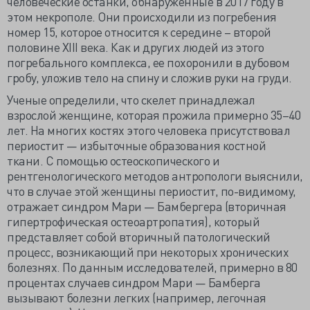
человеческие останки, обнаруженные в 2017 году в
этом некрополе. Они происходили из погребения
номер 15, которое относится к середине – второй
половине XIII века. Как и других людей из этого
погребального комплекса, ее похоронили в дубовом
гробу, уложив тело на спину и сложив руки на груди.
Ученые определили, что скелет принадлежал
взрослой женщине, которая прожила примерно 35–40
лет. На многих костях этого человека присутствовал
периостит — избыточные образования костной
ткани. С помощью остеоскопического и
рентгенологического методов антропологи выяснили,
что в случае этой женщины периостит, по-видимому,
отражает синдром Мари — Бамбергера (вторичная
гипертрофическая остеоартропатия), который
представляет собой вторичный патологический
процесс, возникающий при некоторых хронических
болезнях. По данным исследователей, примерно в 80
процентах случаев синдром Мари — Бамберга
вызывают болезни легких (например, легочная