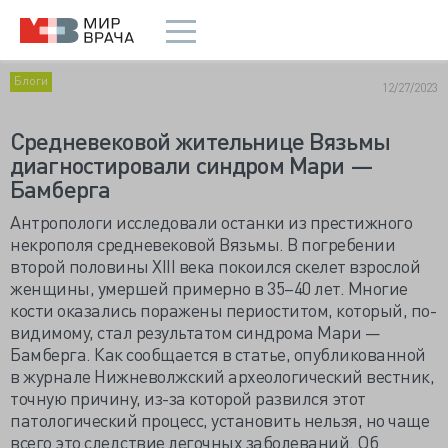
Блоги
12/27/2023
Средневековой жительнице Вязьмы
диагностировали синдром Мари —
Бамберга
Антропологи исследовали останки из престижного
некрополя средневековой Вязьмы. В погребении
второй половины XIII века покоился скелет взрослой
женщины, умершей примерно в 35–40 лет. Многие
кости оказались поражены периоститом, который, по-
видимому, стал результатом синдрома Мари —
Бамберга. Как сообщается в статье, опубликованной
в журнале Нижневолжский археологический вестник,
точную причину, из-за которой развился этот
патологический процесс, установить нельзя, но чаще
всего это следствие легочных заболеваний. Об