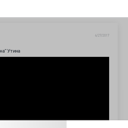
6/27/2017
на" Утина