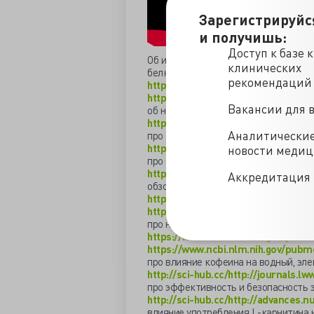
Зарегистрируйс
и получишь:
Доступ к базе 
Об избыточном употреблении белка 
клинических
белка
рекомендаций
https://www.ncbi.nlm.nih.gov/pubme
https://sci-hub.cc/https://www.cambr
Вакансии для 
об недостаточной доказательной б
http://sci-hub.cc/http://jn.nutrition..
Аналитически
про то что BCAA не помогают сохра
https://www.ncbi.nlm.nih.gov/pmc/ar
новости меди
про отсутствие увеличения мышечно
https://www.ncbi.nlm.nih.gov/pubme
Аккредитация 
обзор по креатинину
https://www.researchgate.net/public
https://www.ncbi.nlm.nih.gov/pmc/ar
про незадекларированные гормональ
https://www.ncbi.nlm.nih.gov/pubme
https://www.ncbi.nlm.nih.gov/pubme
про влияние кофеина на водный, эл
http://sci-hub.cc/http://journals.lww
про эффективность и безопасность 
http://sci-hub.cc/http://advances.nut
влияние употребления L-карнитина 