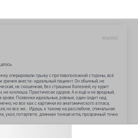
8/24/2022
далось.
жичку оперировали грыжу с противоположной стороны, всё
ки зрения анеста- идеальный пациент. Он обычный, не
ческая, не скошенная, без страшных болезней, ну курит
и, ни коклюша. Практически здоров. А и ещё и не вредный,
а крови. Позвонки идеальные, ровные, один сидит над
нечно, но все как с картинки из анатомического атласа,
я, но все же... Идешь к такому на расслабоне, спинальная
ик, укол, потерпите, длинная тонкая игла, прозрачный точно
 ниже пупка. Операция, паховая грыжа, хирург скальпелем
 чик ножницами, чпоньк чпоньк, зажимами сдавили сосуды.