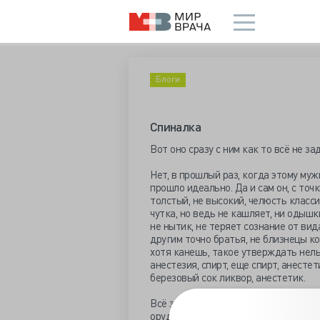
Блоги
Спиналка
Вот оно сразу с ним как то всё не за
Нет, в прошлый раз, когда этому му
прошло идеально. Да и сам он, с точ
толстый, не высокий, челюсть класси
чутка, но ведь не кашляет, ни одышк
не нытик, не теряет сознание от вид
другим точно братья, не близнецы ко
хотя канешь, такое утверждать нельз
анестезия, спирт, еще спирт, анестет
березовый сок ликвор, анестетик.
Всё здорово, анестезировано все что
орудует, вжик, кожа, подкожка. Чик,