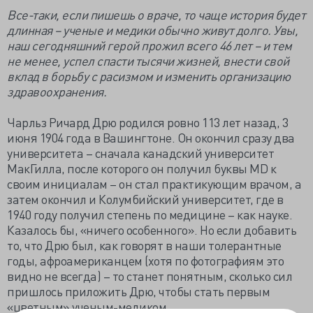
Все-таки, если пишешь о враче, то чаще история будет
длинная – ученые и медики обычно живут долго. Увы,
наш сегодняшний герой прожил всего 46 лет – и тем
не менее, успел спасти тысячи жизней, внести свой
вклад в борьбу с расизмом и изменить организацию
здравоохранения.
Чарльз Ричард Дрю родился ровно 113 лет назад, 3
июня 1904 года в Вашингтоне. Он окончил сразу два
университета – сначала канадский университет
МакГилла, после которого он получил буквы MD к
своим инициалам – он стал практикующим врачом, а
затем окончил и Колумбийский университет, где в
1940 году получил степень по медицине – как науке.
Казалось бы, «ничего особенного». Но если добавить
то, что Дрю был, как говорят в наши толерантные
годы, афроамериканцем (хотя по фотографиям это
видно не всегда) – то станет понятным, сколько сил
пришлось приложить Дрю, чтобы стать первым
«цветным» ученым-медиком.