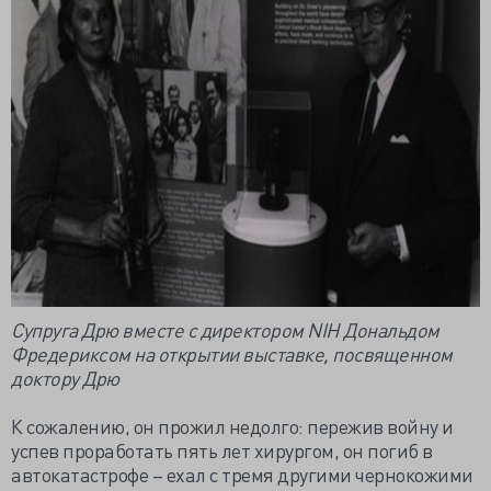
Супруга Дрю вместе с директором NIH Дональдом
Фредериксом на открытии выставке, посвященном
доктору Дрю
К сожалению, он прожил недолго: пережив войну и
успев проработать пять лет хирургом, он погиб в
автокатастрофе – ехал с тремя другими чернокожими