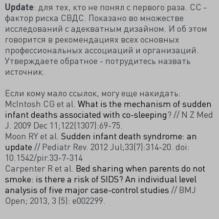
Update
: для тех, кто не понял с первого раза. СС -
фактор риска СВДС. Показано во множестве
исследований с адекватным дизайном. И об этом
говорится в рекомендациях всех основных
профессиональных ассоциаций и организаций.
Утверждаете обратное - потрудитесь назвать
источник.
Если кому мало ссылок, могу еще накидать:
McIntosh CG et al.
What is the mechanism of sudden
infant deaths associated with co-sleeping
? // N Z Med
J. 2009 Dec 11;122(1307):69-75.
Moon RY et al.
Sudden infant death syndrome: an
update
// Pediatr Rev. 2012 Jul;33(7):314-20. doi:
10.1542/pir.33-7-314
Carpenter R et al.
Bed sharing when parents do not
smoke: is there a risk of SIDS? An individual level
analysis of five major case-control studies
// BMJ
Open; 2013, 3 (5): e002299.