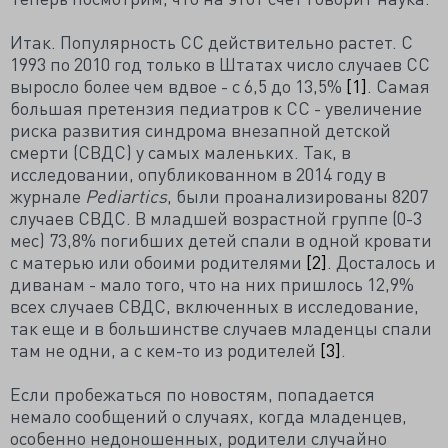
Итак. Популярность СС действительно растет. С
1993 по 2010 год только в Штатах число случаев СС
выросло более чем вдвое - с 6,5 до 13,5%
[1]
. Самая
большая претензия педиатров к СС - увеличение
риска развития синдрома внезапной детской
смерти (СВДС) у самых маленьких. Так, в
исследовании, опубликованном в 2014 году в
журнале
Pediartics
, были проанализированы 8207
случаев СВДС. В младшей возрастной группе (0-3
мес) 73,8% погибших детей спали в одной кровати
с матерью или обоими родителями
[2]
. Досталось и
диванам - мало того, что на них пришлось 12,9%
всех случаев СВДС, включенных в исследование,
так еще и в большинстве случаев младенцы спали
там не одни, а с кем-то из родителей
[3]
.
Если пробежаться по новостям, попадается
немало сообщений о случаях, когда младенцев,
особенно недоношенных, родители случайно