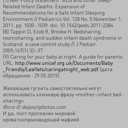
Related Infant Deaths: Expansion of
Recommendations for a Safe Infant Sleeping
Environment // Pediatrics Vol. 128 No. 5 November 1,
2011, pp. 1030 -1039. doi: 10.1542/peds.2011-2284
[8] Tappin D, Ecob R, Brooke H. Bedsharing,
roomsharing, and sudden infant death syndrome in
Scotland: a case control study // J Pediatr.
2005;147(1):32–37
[9] Caring for your baby at night. A guide for parents.
URL:
http://www.unicef.org.uk/Documents/Baby
_Friendly/Leaflets/caringatnight_web.pdf
(дата
обращения - 29.05.2015).
Желающие гуглить самостоятельно могут
использовать ключевую фразу «mother–infant bed-
sharing»
Фото © depositphotos.com
И да, пост проплачен мировой
кроваткопроизводящей мафией.