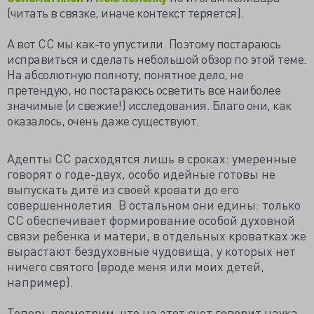
(читать в связке, иначе контекст теряется).
А вот СС мы как-то упустили. Поэтому постараюсь
исправиться и сделать небольшой обзор по этой теме.
На абсолютную полноту, понятное дело, не
претендую, но постараюсь осветить все наиболее
значимые (и свежие!) исследования. Благо они, как
оказалось, очень даже существуют.
Адепты СС расходятся лишь в сроках: умеренные
говорят о годе-двух, особо идейные готовы не
выпускать дитё из своей кровати до его
совершеннолетия. В остальном они едины: только
СС обеспечивает формирование особой духовной
связи ребенка и матери, в отдельных кроватках же
вырастают бездуховные чудовища, у которых нет
ничего святого (вроде меня или моих детей,
например).
Теперь посмотрим, что на этот счет говорит наука.