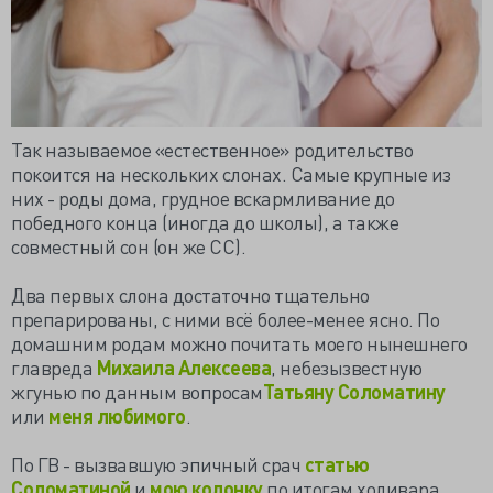
Так называемое «естественное» родительство
покоится на нескольких слонах. Самые крупные из
них - роды дома, грудное вскармливание до
победного конца (иногда до школы), а также
совместный сон (он же СС).
Два первых слона достаточно тщательно
препарированы, с ними всё более-менее ясно. По
домашним родам можно почитать моего нынешнего
главреда
Михаила Алексеева
, небезызвестную
жгунью по данным вопросам
Татьяну Соломатину
или
меня любимого
.
По ГВ - вызвавшую эпичный срач
статью
Соломатиной
и
мою колонку
по итогам холивара