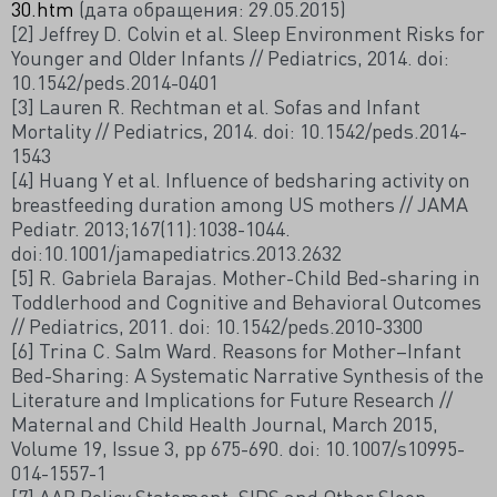
30.htm
(дата обращения: 29.05.2015)
[2] Jeffrey D. Colvin et al. Sleep Environment Risks for
Younger and Older Infants // Pediatrics, 2014. doi:
10.1542/peds.2014-0401
[3] Lauren R. Rechtman et al. Sofas and Infant
Mortality // Pediatrics, 2014. doi: 10.1542/peds.2014-
1543
[4] Huang Y et al. Influence of bedsharing activity on
breastfeeding duration among US mothers // JAMA
Pediatr. 2013;167(11):1038-1044.
doi:10.1001/jamapediatrics.2013.2632
[5] R. Gabriela Barajas. Mother-Child Bed-sharing in
Toddlerhood and Cognitive and Behavioral Outcomes
// Pediatrics, 2011. doi: 10.1542/peds.2010-3300
[6] Trina C. Salm Ward. Reasons for Mother–Infant
Bed-Sharing: A Systematic Narrative Synthesis of the
Literature and Implications for Future Research //
Maternal and Child Health Journal, March 2015,
Volume 19, Issue 3, pp 675-690. doi: 10.1007/s10995-
014-1557-1
[7] AAP Policy Statement. SIDS and Other Sleep-