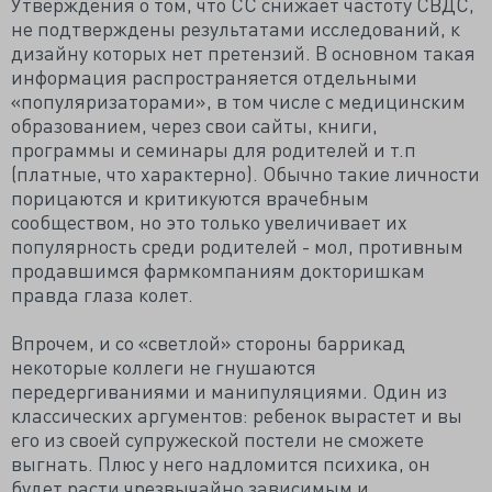
Утверждения о том, что СС снижает частоту СВДС,
не подтверждены результатами исследований, к
дизайну которых нет претензий. В основном такая
информация распространяется отдельными
«популяризаторами», в том числе с медицинским
образованием, через свои сайты, книги,
программы и семинары для родителей и т.п
(платные, что характерно). Обычно такие личности
порицаются и критикуются врачебным
сообществом, но это только увеличивает их
популярность среди родителей - мол, противным
продавшимся фармкомпаниям докторишкам
правда глаза колет.
Впрочем, и со «светлой» стороны баррикад
некоторые коллеги не гнушаются
передергиваниями и манипуляциями. Один из
классических аргументов: ребенок вырастет и вы
его из своей супружеской постели не сможете
выгнать. Плюс у него надломится психика, он
будет расти чрезвычайно зависимым и