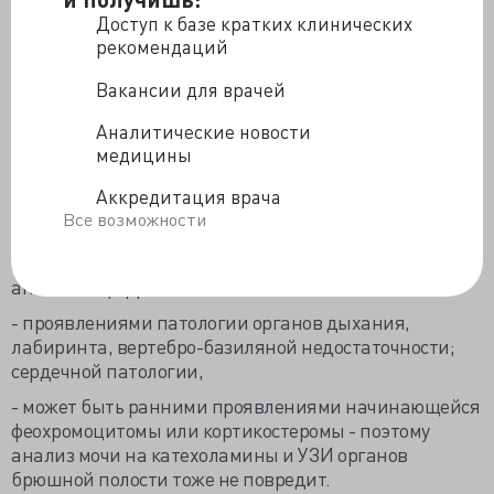
щитовидной железы, поэтому важно отправить к
Доступ к базе кратких клинических
эндокринологу, чтобы тот проверил ТТГ, свободный
рекомендаций
Т4, и УЗИ щитовидки;
Вакансии для врачей
- может оказаться патологией паращитовидных
желез, которую может обнаружить все тот же
Аналитические новости
эндокринолог, посмотрев в крови уровень
медицины
паратгормона, содержание кальция, магния и
Аккредитация врача
фосфатов и данные все того же УЗИ желез;
Все возможности
- может быть следствием железодефицитной, В12
анемии, поэтому важно сдать общий анализ крови и
анализ на ферритин;
- проявлениями патологии органов дыхания,
лабиринта, вертебро-базиляной недостаточности;
сердечной патологии,
- может быть ранними проявлениями начинающейся
феохромоцитомы или кортикостеромы - поэтому
анализ мочи на катехоламины и УЗИ органов
брюшной полости тоже не повредит.