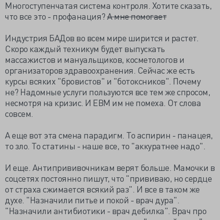
Многоступенчатая система контроля. Хотите сказать,
что все это - профанация?
А мне помогает
Индустрия БАДов во всем мире ширится и растет.
Скоро каждый техникум будет выпускать
массажистов и мануальщиков, косметологов и
организаторов здравоохранения. Сейчас же есть
курсы всяких "бровистов" и "ботоксников". Почему
не? Надомные услуги пользуются все тем же спросом,
несмотря на кризис. И ЕВМ им не помеха. От слова
совсем.
А еще вот эта смена парадигм. То аспирин - панацея,
то зло. То статины - наше все, то "аккуратнее надо".
И еще. Антипрививочникам верят больше. Мамочки в
соцсетях постоянно пишут, что "прививаю, но сердце
от страха сжимается всякий раз". И все в таком же
духе. "Назначили питье и покой - врач дура".
"Назначили антибиотики - врач дебилка". Врач про