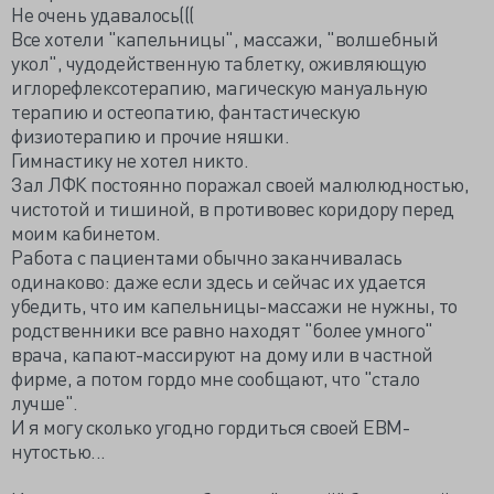
Не очень удавалось(((
Все хотели "капельницы", массажи, "волшебный
укол", чудодейственную таблетку, оживляющую
иглорефлексотерапию, магическую мануальную
терапию и остеопатию, фантастическую
физиотерапию и прочие няшки.
Гимнастику не хотел никто.
Зал ЛФК постоянно поражал своей малюлюдностью,
чистотой и тишиной, в противовес коридору перед
моим кабинетом.
Работа с пациентами обычно заканчивалась
одинаково: даже если здесь и сейчас их удается
убедить, что им капельницы-массажи не нужны, то
родственники все равно находят "более умного"
врача, капают-массируют на дому или в частной
фирме, а потом гордо мне сообщают, что "стало
лучше".
И я могу сколько угодно гордиться своей ЕВМ-
нутостью...