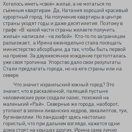
Хотелось иметь «своё» жильё, а не мотаться по
съёмным квартирам. Да, Натания хороший красивый
курортный город. На получение квартиры в центре
страны уходят годы и даже десятилетия. Поэтому в
графе: «В какой части страны желаете получить
жильё» написали - «в любой». Кто-то по заграницам
разъезжает, а Ирина еженедельно стала посещать
министерство абсорбции, да так, чтобы быть первой
на приёме. За двухмесячное хождение протопталась
уже своя тропинка. Упорство дало свои результаты.
Стали предлагать города, но на юге страны или на
севере.
Что значит израильский южный город? Это
значит, что в раскалённой, палящей пустыне
человеческие руки создали оазис, похожий на
маленький «Рай». Северные же города, наоборот,
утопают в зелени ливанских кедров, эвкалиптов, туи,
бугенвиллии. Но ландшафт здесь настолько
гористый, что при дальнем взгляде, кажется одни
дома стоят на крышах других. Ирина сама лично