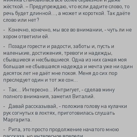
жёсткой. – Предупреждаю, что если дадите слово, то
речь будет длинной…, а может и короткой. Так даёте
слово или нет?
- Конечно, конечно, мы все во внимании, - чуть ли не
хором ответили ей.
- Позади горести и радости, заботы и, пусть и
маленькие, достижения, тревоги и надежды,
сбывшиеся и несбывшиеся. Одна из них самая моя
большая не сбывшаяся надежда и мечта уже ни один
десяток лет не даёт мне покоя. Меня до сих пор
преследует один и тот же сон…
- Так… Интересно… Интригует, - сделав мину
полного внимания, заметил Виталий.
- Давай рассказывай, - положив голову на кулачки
рук согнутых в локтях, приготовилась слушать
Маргарита.
- Рита, это просто продолжение начатого мною
рассказа, но интересное впереди.