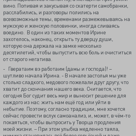
вино. Попивая и закусывая со скатерти самобранки,
расслабились, и разговоры полились на
всевозможные темы, временами размежевываясь на
мужскую и женскую половинки, иногда сливаясь
воедино. В один из таких моментов Ирине
захотелось, наконец, открыть ту дверцу души,
которую она держала на замке несколько
десятилетий, чтобы выпустить всю боль и очиститься
от старого негатива.
- Гвератаим вэ работаим (дамы и господа)! –
шутливо начала Ирина. - В начале застолья мы уже
столько сладкого, медового пожелали друг другу, что
хватит до скончания нашего века. Считается, что
сегодня Бог судит весь мир и выносит решение для
каждого из нас: жить нам ещё год или уйти в
небытие. Поэтому, согласно традиции, мне хочется
сейчас провести вслух самоанализ, и, может, в чём-то
покаяться, чтобы выпросить у Творца продления
моей жизни. – При этом улыбка медленно таяла,
мимика становилась всё более серьёзной и даже