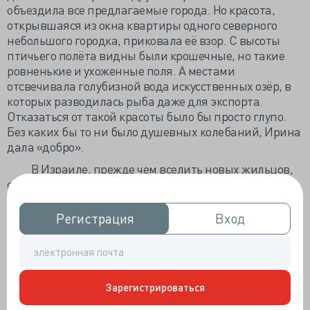
объездила все предлагаемые города. Но красота,
открывшаяся из окна квартиры одного северного
небольшого городка, приковала её взор. С высоты
птичьего полёта видны были крошечные, но такие
ровненькие и ухоженные поля. А местами
отсвечивала голубизной вода искусственных озёр, в
которых разводилась рыба даже для экспорта.
Отказаться от такой красоты было бы просто глупо.
Без каких бы то ни было душевных колебаний, Ирина
дала «добро».
В Израиле, прежде чем вселить новых жильцов,
обязательно делается ремонт, иногда косметический,
а иногда и капитальный – в зависимости от
состояния квартиры. Вот и Ирине с Альбертом
Регистрация
Регистрация
Вход
Вход
пришлось ждать 1 ½ - 2 месяца, пока квартиру
приводили в порядок. Оформлены все необходимые
документы с компанией «Амидар», получены ключи,
можно въезжать в любое время. В связи с тем, что до
Зарегистрироваться
наступления Еврейского Нового Года остались
считанные дни, переезд решили отложить, чтобы, как