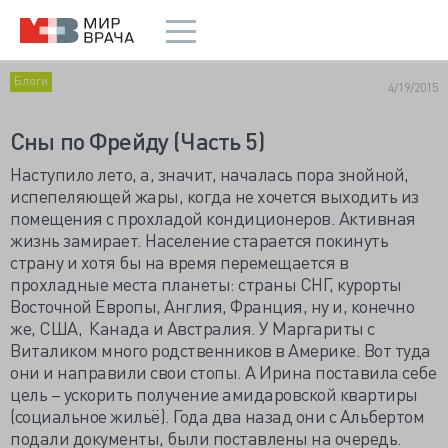
Блоги
4/19/2015
Сны по Фрейду (Часть 5)
Наступило лето, а, значит, началась пора знойной,
испепеляющей жары, когда не хочется выходить из
помещения с прохладой кондиционеров. Активная
жизнь замирает. Население старается покинуть
страну и хотя бы на время перемещается в
прохладные места планеты: страны СНГ, курорты
Восточной Европы, Англия, Франция, ну и, конечно
же, США, Канада и Австралия. У Маргариты с
Виталиком много родственников в Америке. Вот туда
они и направили свои стопы. А Ирина поставила себе
цель – ускорить получение амидаровской квартиры
(социальное жильё). Года два назад они с Альбертом
подали документы, были поставлены на очередь.