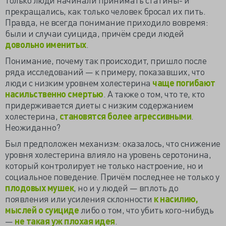
прекращались, как только человек бросал их пить.
Правда, не всегда понимание приходило вовремя:
были и случаи суицида, причём среди людей
довольно именитых
.
Понимание, почему так происходит, пришло после
ряда исследований — к примеру, показавших, что
люди с низким уровнем холестерина
чаще погибают
насильственно смертью
. А также о том, что те, кто
придерживается диеты с низким содержанием
холестерина,
становятся более агрессивными
.
Неожиданно?
Был предположен механизм: оказалось, что снижение
уровня холестерина влияло на уровень серотонина,
который контролирует не только настроение, но и
социальное поведение. Причём последнее не только у
плодовых мушек
, но и у людей — вплоть до
появления или усиления склонности
к насилию,
мыслей о суициде
либо о том, что убить кого-нибудь
—
не такая уж плохая идея
.