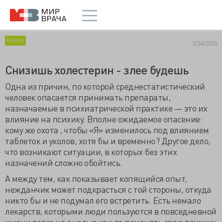
Блоги
2/24/2020
Снизишь холестерин - злее будешь
Одна из причин, по которой среднестатистический
человек опасается принимать препараты,
назначаемые в психиатрической практике — это их
влияние на психику. Вполне ожидаемое опасение:
кому же охота , чтобы «Я» изменилось под влиянием
таблеток и уколов, хотя бы и временно? Другое дело,
что возникают ситуации, в которых без этих
назначений сложно обойтись.
А между тем, как показывает копящийся опыт,
нежданчик может подкрасться с той стороны, откуда
никто бы и не подумал его встретить. Есть немало
лекарств, которыми люди пользуются в повседневной
жизни вовсе не с целью как-то поменять свою психику