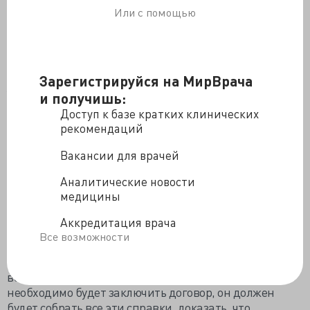
планируемых к привлечению к непосредственному
Или с помощью
осуществлению просветительской деятельности, с
указанием уровня образования, квалификации и
опыта работы», а также информацию о заключенных
договорах.
Зарегистрируйся на МирВрача
У Сергея Попова я подсмотрел несколько забавных
и получишь:
примеров того, как выглядят такие предложения в
Доступ к базе кратких клинических
условиях реальной, а не вымышленной
рекомендаций
просветительской деятельности.
Вакансии для врачей
Пример первый. «Правильно ли я понимаю, что Джон
Нэш, согласно проекту положения, не смог бы
Аналитические новости
прочесть научно-популярную лекцию в РЭШ, потому
медицины
что у него была шизофрения, а значит, он не
Аккредитация врача
соответствует требованиям к лицам,
Все возможности
осуществляющим педагогическую деятельность?»
Пример второй. «Библиотека решает пригласит
ветерана рассказать о ВОВ. С ним библиотеке
необходимо будет заключить договор, он должен
будет собрать все эти справки, доказать, что