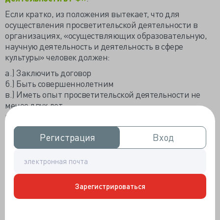
Если кратко, из положения вытекает, что для
осуществления просветительской деятельности в
организациях, «осуществляющих образовательную,
научную деятельность и деятельность в сфере
культуры» человек должен:
а.) Заключить договор
б.) Быть совершеннолетним
в.) Иметь опыт просветительской деятельности не
менее двух лет
г.) Не иметь ограничений к занятию педагогической
деятельностью, предусмотренные статьей 331
Регистрация
Регистрация
Вход
Вход
Трудового кодекса Российской Федерации (например,
не иметь некоторых психических заболеваний и
судимостей).
Если мероприятие делает организация, то она не
должна быть иностранным агентом, должна
Зарегистрироваться
проверить сотрудников на вышеупомянутые
требования, должна опубликовать в интернете
подробности о «персональном составе сотрудников,