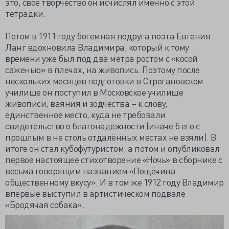
это, своё творчество он исчислял именно с этой
тетрадки.
Потом в 1911 году богемная подруга поэта Евгения
Ланг вдохновила Владимира, который к тому
времени уже был под два метра ростом с «косой
саженью» в плечах, на живопись. Поэтому после
нескольких месяцев подготовки в Строгановском
училище он поступил в Московское училище
живописи, ваяния и зодчества – к слову,
единственное место, куда не требовали
свидетельство о благонадёжности (иначе б его с
прошлым в не столь отдалённых местах не взяли). В
итоге он стал кубофутуристом, а потом и опубликовал
первое настоящее стихотворение «Ночь» в сборнике с
весьма говорящим названием «Пощёчина
общественному вкусу». И в том же 1912 году Владимир
впервые выступил в артистическом подвале
«Бродячая собака».