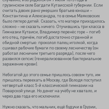
грузинском селе Багдати Кутаисской губернии. Если
считать двоих рано умерших братьев юноши –
Константина и Александра, то в семье Маяковских
было пятеро детей. Сказать, что матери приходилось
сложно – не сказать ничего. Отучившись три класса в
Гимназии Кутаиси, Владимир перенёс горе – погиб
его отец, причём, погиб достаточно странной и
обидной смертью: проколол палец иголкой, когда
сшивал рабочие бумаги по своему лесничеству (он
работал лесничим третьего разряда), после чего
развился сепсис (генерализованное бактериальное
заражение крови).
Небогатой до этого семье пришлось совсем туго, им
пришлось переехать в Москву, где Володя поступил
четвертый класс 5-й классической гимназии на
Поварской улице. Но денег на учёбу не хватало, и
через два года его исключили.
Нужно сказать, что мальчик, ещё будучи в Грузии,