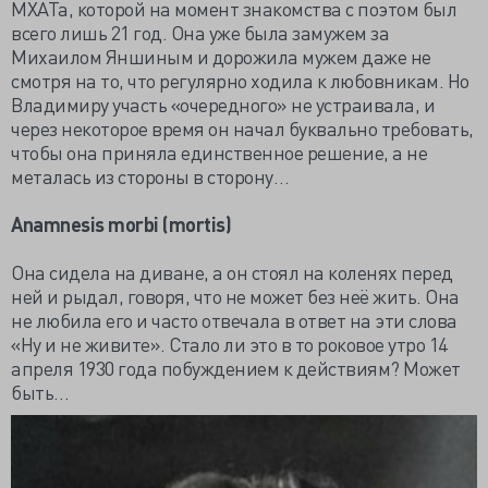
МХАТа, которой на момент знакомства с поэтом был
всего лишь 21 год. Она уже была замужем за
Михаилом Яншиным и дорожила мужем даже не
смотря на то, что регулярно ходила к любовникам. Но
Владимиру участь «очередного» не устраивала, и
через некоторое время он начал буквально требовать,
чтобы она приняла единственное решение, а не
металась из стороны в сторону…
Anamnesis morbi (mortis)
Она сидела на диване, а он стоял на коленях перед
ней и рыдал, говоря, что не может без неё жить. Она
не любила его и часто отвечала в ответ на эти слова
«Ну и не живите». Стало ли это в то роковое утро 14
апреля 1930 года побуждением к действиям? Может
быть…