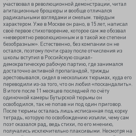
участвовал в революционной демонстрации, читал
агитационные брошюры и вообще отличался
радикальными взглядами и смелым. твёрдым
характером. Уже в Москве он рано, в 15 лет, написал
своё первое стихотворение, которое сам же обозвал
«невероятно революционным и в такой же степени
безобразным». Естественно, без компании он не
остался, поэтому почти сразу после отчисления из
школы вступил в Российскую социал-
демократическую рабочую партию, где занимался
достаточно активной пропагандой, трижды
арестовывался, сидел в нескольких тюрьмах, куда его
переводили из-за того, что он любил «поскандалить».
В итоге после 11 месяцев последней по счёту
одиночной камеры Бутырской тюрьмы он
освободился, так не попав ни под один приговор.
После тюрьмы осталась лишь исписанная под корку
тетрадь, которую по освобождению изъяли, чему сам
поэт оказался рад, ведь стихи, по его мнению,
получались исключительно плаксивыми. Несмотря на