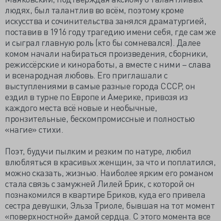
людях, был талантлив во всём, поэтому кроме
искусства и сочинительства занялся драматургией,
поставив в 1916 году трагедию имени себя, где сам же
и сыграл главную роль (кто бы сомневался). Далее
комом начали набираться произведения, сборники,
режиссёрские и киноработы, а вместе с ними – слава
и всенародная любовь. Его приглашали с
выступлениями в самые разные города СССР, он
ездил в турне по Европе и Америке, привозя из
каждого места всё новые и необычные,
пронзительные, бескомпромиссные и полностью
«нагие» стихи.
Поэт, будучи пылким и резким по натуре, любил
влюбляться в красивых женщин, за что и поплатился,
можно сказать, жизнью. Наиболее ярким его романом
стала связь с замужней Лилей Брик, с которой он
познакомился в квартире Бриков, куда его привела
сестра девушки, Эльза Триоле, бывшая на тот момент
«поверхностной» дамой сердца. С этого момента все