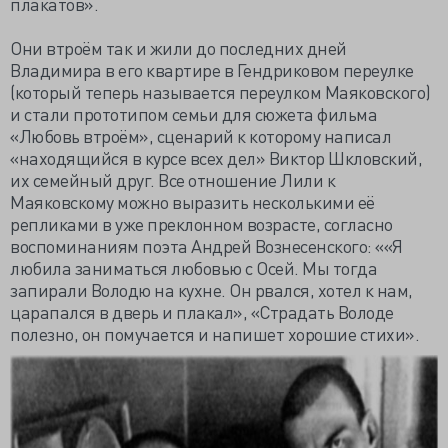
плакатов».
Они втроём так и жили до последних дней
Владимира в его квартире в Гендриковом переулке
(который теперь называется переулком Маяковского)
и стали прототипом семьи для сюжета фильма
«Любовь втроём», сценарий к которому написал
«находящийся в курсе всех дел» Виктор Шкловский,
их семейный друг. Все отношение Лили к
Маяковскому можно выразить несколькими её
репликами в уже преклонном возрасте, согласно
воспоминаниям поэта Андрей Вознесенского: ««Я
любила заниматься любовью с Осей. Мы тогда
запирали Володю на кухне. Он рвался, хотел к нам,
царапался в дверь и плакал», «Страдать Володе
полезно, он помучается и напишет хорошие стихи».