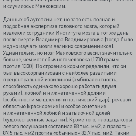
и случилось с Маяковским.
Данных об аутопсии нет, но зато есть полная и
подробная экспертиза головного мозга, который
извлекли сотрудники Института мозга в тот же день
после смерти Владимира Владимировича (тогда было
модно изучать мозги великих современников).
Удивительно, но мозг Маяковского весил значительно
больше, чем мозг обычного человека (1700 грамм
против 1330). По строению коры определили, что он
был высокоорганизован с наиболее развитыми
прецентральной извилиной (амбивалентность,
способность одинаково хорошо работать двумя
руками), лобной и нижнетеменной долями
(особенности мышления и поэтический дар), речевой
областью (красноречие) и особое сочетание
нижнетеменной лобной и затылочной долей
(художественные задатки). Кроме того, площадь коры
левого полушария составила 88 тыс. мм2, а правого –
87,5 тыс. мм2 против «обычных» 82,7 тыс. мм2. Таким