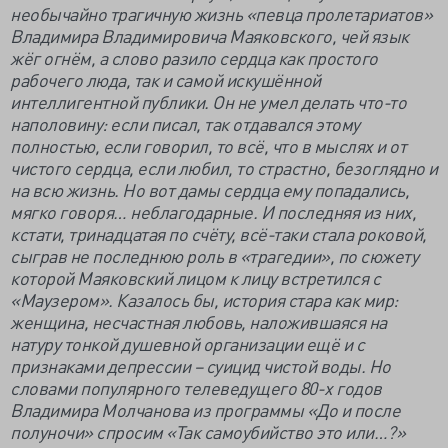
необычайно трагичную жизнь «певца пролетариатов»
Владимира Владимировича Маяковского, чей язык
жёг огнём, а слово разило сердца как простого
рабочего люда, так и самой искушённой
интеллигентной публики. Он не умел делать что-то
наполовину: если писал, так отдавался этому
полностью, если говорил, то всё, что в мыслях и от
чистого сердца, если любил, то страстно, безоглядно и
на всю жизнь. Но вот дамы сердца ему попадались,
мягко говоря… неблагодарные. И последняя из них,
кстати, тринадцатая по счёту, всё-таки стала роковой,
сыграв не последнюю роль в «трагедии», по сюжету
которой Маяковский лицом к лицу встретился с
«Маузером». Казалось бы, история стара как мир:
женщина, несчастная любовь, наложившаяся на
натуру тонкой душевной организации ещё и с
признаками депрессии – суицид чистой воды. Но
словами популярного телеведущего 80-х годов
Владимира Молчанова из программы «До и после
полуночи» спросим «Так самоубийство это или…?»