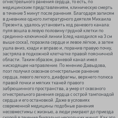
огнестрельного ранения сердца, то есть, по
медицинским представлениям, клиническую смерть
в течение 5 минут после ранения. Благодаря записям
в дневнике одного литературного деятеля Михаила
Презента, удалось установить ход раневого канала:
пуля вошла в левую половину грудной клетки по
срединно-ключичной линии (след находился на 3 см
выше соска), поразила сердце и левое лёгкое, а затем
ушла вниз, кзади и вправо и, поранив правую почку,
застряла в подкожной клетчатке правой поясничной
области. Таким образом, раневой канал имел
нисходящее направление. По мнению Давыдова,
поэт получил сквозное огнестрельное ранение
сердца, левого легкого, диафрагмы, верхнего полюса
правой почки и мягких тканей правого
забрюшинного пространства, а умер от сквозного
огнестрельного ранения сердца с острой тампонадой
сердца и его остановкой. Даже в условиях
современной медицины подобные ранения
несовместимы с жизнью, а люди умирают до приезда
скорой в течение буквально нескольких минут. Как это