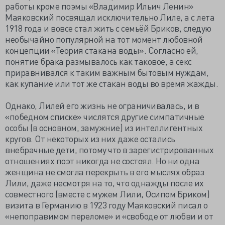
работы кроме поэмы «Владимир Ильич Ленин»
Маяковский посвящал исключительно Лиле, а с лета
1918 года и вовсе стал жить с семьёй Бриков, следую
необычайно популярной на тот момент любовной
концепции «Теория стакана воды». Согласно ей,
понятие брака размывалось как таковое, а секс
приравнивался к таким важным бытовым нуждам,
как купание или тот же стакан воды во время жажды.
Однако, Лилей его жизнь не ограничивалась, и в
«победном списке» числятся другие симпатичные
особы (в основном, замужние) из интеллигентных
кругов. От некоторых из них даже остались
внебрачные дети, потому что в зарегистрированных
отношениях поэт никогда не состоял. Но ни одна
женщина не смогла перекрыть в его мыслях образ
Лили, даже несмотря на то, что однажды после их
совместного (вместе с мужем Лили, Осипом Бриком)
визита в Германию в 1923 году Маяковский писал о
«непоправимом переломе» и «свободе от любви и от