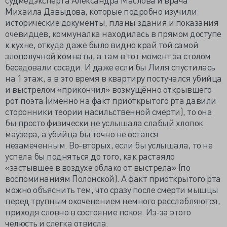
Михаила Давыдова, которые подробно изучили
исторические документы, планы здания и показания
очевидцев, коммуналка находилась в прямом доступе
к кухне, откуда даже было видно край той самой
злополучной комнаты, а там в тот момент за столом
беседовали соседи. И даже если бы Лиля спустилась
на 1 этаж, а в это время в квартиру постучался убийца
и выстрелом «прикончил» возмущённо открывшего
рот поэта (именно на факт приоткрытого рта давили
сторонники теории насильственной смерти), то она
бы просто физически не услышала слабый хлопок
маузера, а убийца бы точно не остался
незамеченным. Во-вторых, если бы услышала, то не
успела бы подняться до того, как растаяло
«застывшее в воздухе облако от выстрела» (по
воспоминаниям Полонской). А факт приоткрытого рта
можно объяснить тем, что сразу после смерти мышцы
перед трупным окоченением немного расслабляются,
приходя словно в состояние покоя. Из-за этого
челюсть и слегка отвисла.