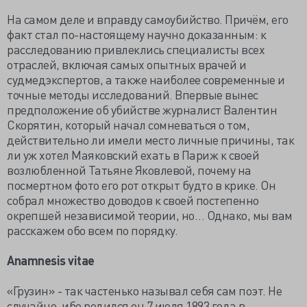
На самом деле и вправду самоубийство. Причём, его
факт стал по-настоящему научно доказанным: к
расследованию привлеклись специалисты всех
отраслей, включая самых опытных врачей и
судмедэкспертов, а также наиболее современные и
точные методы исследований. Впервые вынес
предположение об убийстве журналист Валентин
Скорятин, который начал сомневаться о том,
действительно ли имели место личные причины, так
ли уж хотел Маяковский ехать в Париж к своей
возлюбленной Татьяне Яковлевой, почему на
посмертном фото его рот открыт будто в крике. Он
собрал множество доводов к своей постепенно
окрепшей независимой теории, но… Однако, мы вам
расскажем обо всем по порядку.
Anamnesis vitae
«Грузин» - так частенько называл себя сам поэт. Не
случайно, ибо родился он 7 июля 1893 года в