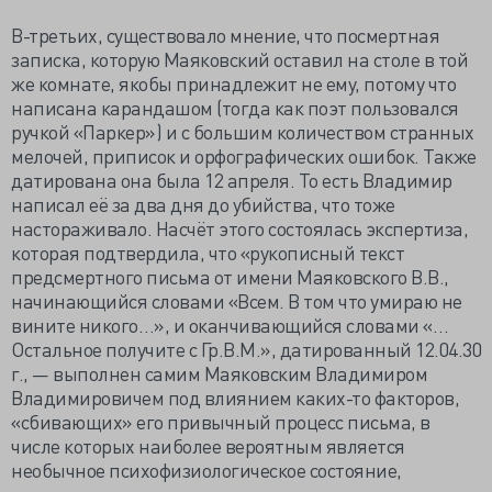
В-третьих, существовало мнение, что посмертная
записка, которую Маяковский оставил на столе в той
же комнате, якобы принадлежит не ему, потому что
написана карандашом (тогда как поэт пользовался
ручкой «Паркер») и с большим количеством странных
мелочей, приписок и орфографических ошибок. Также
датирована она была 12 апреля. То есть Владимир
написал её за два дня до убийства, что тоже
настораживало. Насчёт этого состоялась экспертиза,
которая подтвердила, что «рукописный текст
предсмертного письма от имени Маяковского В.В.,
начинающийся словами «Всем. В том что умираю не
вините никого…», и оканчивающийся словами «…
Остальное получите с Гр.В.М.», датированный 12.04.30
г., — выполнен самим Маяковским Владимиром
Владимировичем под влиянием каких-то факторов,
«сбивающих» его привычный процесс письма, в
числе которых наиболее вероятным является
необычное психофизиологическое состояние,